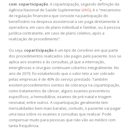
com coparticipação
. A coparticipação, segundo definição da
Agência Nacional de Saúde Suplementar (
ANS
), é o “mecanismo
de regulação financeira que consiste na participação do
beneficiário na despesa assistencial a ser paga diretamente à
operadora, em caso de plano individual e familiar, ou à pessoa
jurídica contratante, em caso de plano coletivo, após a
realização de procedimento”.
Ou seja,
coparticipação
é um tipo de convênio em que parte
dos procedimentos realizados são pagos pelo paciente. Isso se
aplica aos exames e às consultas, já que a internação,
emergências e cirurgias continuam cobertos integralmente. No
ano de 2019, foi estabelecido que o valor teto a ser cobrado
pelas empresas é de 40% do serviço prestado. Também
existem procedimentos isentos de cobrança na coparticipação,
como tratamentos de câncer, alguns exames preventivos
específicos, a hemodiálise, exames de pré-natal e triagem
neonatal, entre outros. A coparticipação geralmente tem
mensalidades bem mais baratas, contudo, o paciente vai pagar
uma taxa sobre os exames e consultas que realizar. Pode
compensar muito para pessoas que não vão ao médico com
tanta frequência.