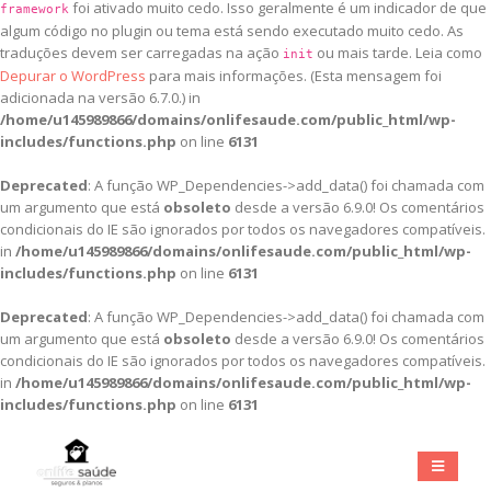
foi ativado muito cedo. Isso geralmente é um indicador de que
framework
algum código no plugin ou tema está sendo executado muito cedo. As
traduções devem ser carregadas na ação
ou mais tarde. Leia como
init
Depurar o WordPress
para mais informações. (Esta mensagem foi
adicionada na versão 6.7.0.) in
/home/u145989866/domains/onlifesaude.com/public_html/wp-
includes/functions.php
on line
6131
Deprecated
: A função WP_Dependencies->add_data() foi chamada com
um argumento que está
obsoleto
desde a versão 6.9.0! Os comentários
condicionais do IE são ignorados por todos os navegadores compatíveis.
in
/home/u145989866/domains/onlifesaude.com/public_html/wp-
includes/functions.php
on line
6131
Deprecated
: A função WP_Dependencies->add_data() foi chamada com
um argumento que está
obsoleto
desde a versão 6.9.0! Os comentários
condicionais do IE são ignorados por todos os navegadores compatíveis.
in
/home/u145989866/domains/onlifesaude.com/public_html/wp-
includes/functions.php
on line
6131