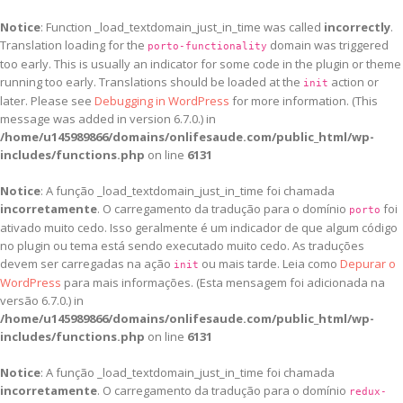
Notice
: Function _load_textdomain_just_in_time was called
incorrectly
.
Translation loading for the
domain was triggered
porto-functionality
too early. This is usually an indicator for some code in the plugin or theme
running too early. Translations should be loaded at the
action or
init
later. Please see
Debugging in WordPress
for more information. (This
message was added in version 6.7.0.) in
/home/u145989866/domains/onlifesaude.com/public_html/wp-
includes/functions.php
on line
6131
Notice
: A função _load_textdomain_just_in_time foi chamada
incorretamente
. O carregamento da tradução para o domínio
foi
porto
ativado muito cedo. Isso geralmente é um indicador de que algum código
no plugin ou tema está sendo executado muito cedo. As traduções
devem ser carregadas na ação
ou mais tarde. Leia como
Depurar o
init
WordPress
para mais informações. (Esta mensagem foi adicionada na
versão 6.7.0.) in
/home/u145989866/domains/onlifesaude.com/public_html/wp-
includes/functions.php
on line
6131
Notice
: A função _load_textdomain_just_in_time foi chamada
incorretamente
. O carregamento da tradução para o domínio
redux-