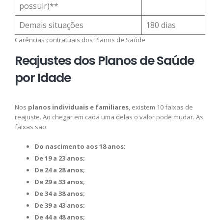
possuir)**
Demais situações
180 dias
Carências contratuais dos Planos de Saúde
Reajustes dos Planos de Saúde
por Idade
Nos
planos individuais e familiares
, existem 10 faixas de
reajuste. Ao chegar em cada uma delas o valor pode mudar. As
faixas são:
Do nascimento aos 18 anos;
De 19 a 23 anos;
De 24 a 28 anos;
De 29 a 33 anos;
De 34 a 38 anos;
De 39 a 43 anos;
De 44 a 48 anos;