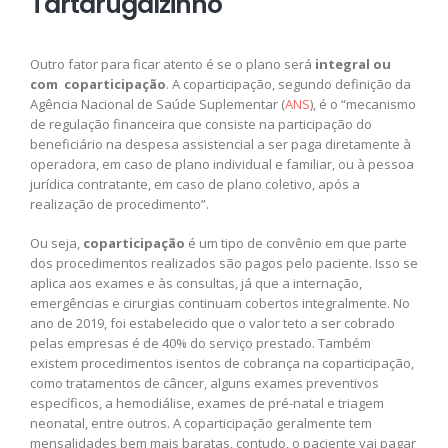
Tartarugalzinho
Outro fator para ficar atento é se o plano será
integral ou
com coparticipação
. A coparticipação, segundo definição da
Agência Nacional de Saúde Suplementar (
ANS
), é o “mecanismo
de regulação financeira que consiste na participação do
beneficiário na despesa assistencial a ser paga diretamente à
operadora, em caso de plano individual e familiar, ou à pessoa
jurídica contratante, em caso de plano coletivo, após a
realização de procedimento”.
Ou seja,
coparticipação
é um tipo de convênio em que parte
dos procedimentos realizados são pagos pelo paciente. Isso se
aplica aos exames e às consultas, já que a internação,
emergências e cirurgias continuam cobertos integralmente. No
ano de 2019, foi estabelecido que o valor teto a ser cobrado
pelas empresas é de 40% do serviço prestado. Também
existem procedimentos isentos de cobrança na coparticipação,
como tratamentos de câncer, alguns exames preventivos
específicos, a hemodiálise, exames de pré-natal e triagem
neonatal, entre outros. A coparticipação geralmente tem
mensalidades bem mais baratas, contudo, o paciente vai pagar