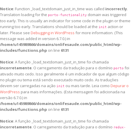
Notice
: Function _load_textdomain_just_in_time was called
incorrectly
.
Translation loading for the
domain was triggered
porto-functionality
too early. This is usually an indicator for some code in the plugin or theme
running too early. Translations should be loaded at the
action or
init
later. Please see
Debugging in WordPress
for more information. (This
message was added in version 6.7.0.) in
/home/u145989866/domains/onlifesaude.com/public_html/wp-
includes/functions.php
on line
6131
Notice
: A função _load_textdomain_just_in_time foi chamada
incorretamente
. O carregamento da tradução para o domínio
foi
porto
ativado muito cedo. Isso geralmente é um indicador de que algum código
no plugin ou tema está sendo executado muito cedo. As traduções
devem ser carregadas na ação
ou mais tarde. Leia como
Depurar o
init
WordPress
para mais informações. (Esta mensagem foi adicionada na
versão 6.7.0.) in
/home/u145989866/domains/onlifesaude.com/public_html/wp-
includes/functions.php
on line
6131
Notice
: A função _load_textdomain_just_in_time foi chamada
incorretamente
. O carregamento da tradução para o domínio
redux-