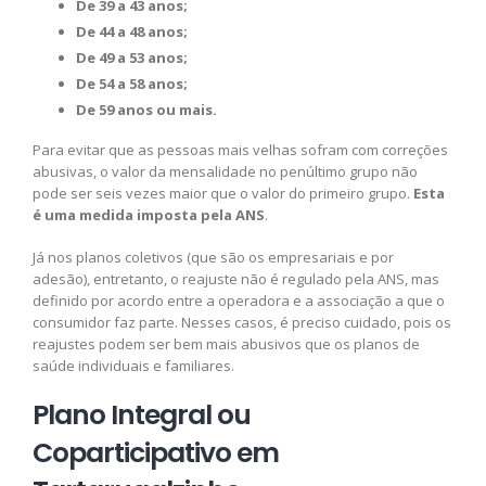
De 39 a 43 anos;
De 44 a 48 anos;
De 49 a 53 anos;
De 54 a 58 anos;
De 59 anos ou mais.
Para evitar que as pessoas mais velhas sofram com correções
abusivas, o valor da mensalidade no penúltimo grupo não
pode ser seis vezes maior que o valor do primeiro grupo.
Esta
é uma medida imposta pela ANS
.
Já nos planos coletivos (que são os empresariais e por
adesão), entretanto, o reajuste não é regulado pela ANS, mas
definido por acordo entre a operadora e a associação a que o
consumidor faz parte. Nesses casos, é preciso cuidado, pois os
reajustes podem ser bem mais abusivos que os planos de
saúde individuais e familiares.
Plano Integral ou
Coparticipativo em