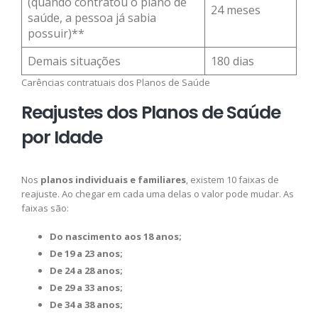
(quando contratou o plano de
24 meses
saúde, a pessoa já sabia
possuir)**
Demais situações
180 dias
Carências contratuais dos Planos de Saúde
Reajustes dos Planos de Saúde
por Idade
Nos
planos individuais e familiares
, existem 10 faixas de
reajuste. Ao chegar em cada uma delas o valor pode mudar. As
faixas são:
Do nascimento aos 18 anos;
De 19 a 23 anos;
De 24 a 28 anos;
De 29 a 33 anos;
De 34 a 38 anos;