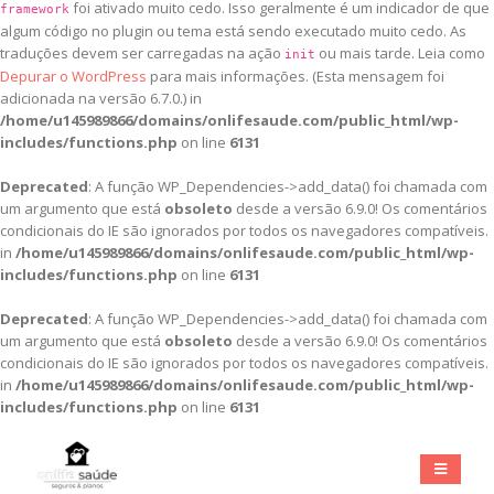
foi ativado muito cedo. Isso geralmente é um indicador de que
framework
algum código no plugin ou tema está sendo executado muito cedo. As
traduções devem ser carregadas na ação
ou mais tarde. Leia como
init
Depurar o WordPress
para mais informações. (Esta mensagem foi
adicionada na versão 6.7.0.) in
/home/u145989866/domains/onlifesaude.com/public_html/wp-
includes/functions.php
on line
6131
Deprecated
: A função WP_Dependencies->add_data() foi chamada com
um argumento que está
obsoleto
desde a versão 6.9.0! Os comentários
condicionais do IE são ignorados por todos os navegadores compatíveis.
in
/home/u145989866/domains/onlifesaude.com/public_html/wp-
includes/functions.php
on line
6131
Deprecated
: A função WP_Dependencies->add_data() foi chamada com
um argumento que está
obsoleto
desde a versão 6.9.0! Os comentários
condicionais do IE são ignorados por todos os navegadores compatíveis.
in
/home/u145989866/domains/onlifesaude.com/public_html/wp-
includes/functions.php
on line
6131