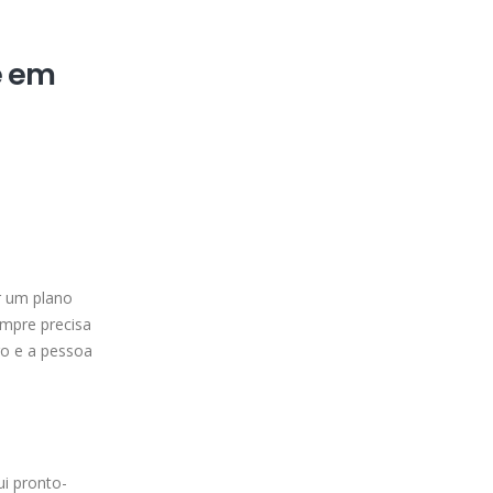
e em
ar um plano
mpre precisa
ro e a pessoa
ui pronto-