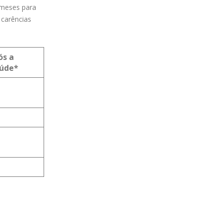
 meses para
 carências
ós a
aúde*