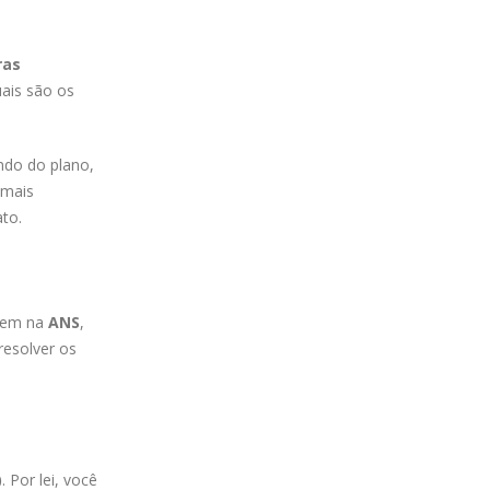
ras
ais são os
ndo do plano,
mais
to.
 tem na
ANS
,
resolver os
)
. Por lei, você