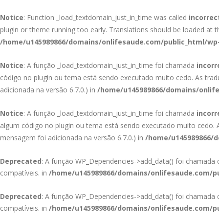
Notice
: Function _load_textdomain_just_in_time was called
incorrec
plugin or theme running too early. Translations should be loaded at 
/home/u145989866/domains/onlifesaude.com/public_html/wp-
Notice
: A função _load_textdomain_just_in_time foi chamada
incor
código no plugin ou tema está sendo executado muito cedo. As tra
adicionada na versão 6.7.0.) in
/home/u145989866/domains/onlife
Notice
: A função _load_textdomain_just_in_time foi chamada
incor
algum código no plugin ou tema está sendo executado muito cedo.
mensagem foi adicionada na versão 6.7.0.) in
/home/u145989866/do
Deprecated
: A função WP_Dependencies->add_data() foi chamad
compatíveis. in
/home/u145989866/domains/onlifesaude.com/pu
Deprecated
: A função WP_Dependencies->add_data() foi chamad
compatíveis. in
/home/u145989866/domains/onlifesaude.com/pu