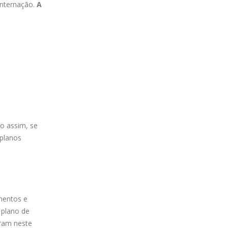
internação.
A
o assim, se
 planos
mentos e
 plano de
eram neste