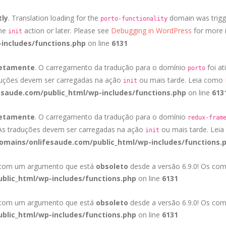
tly
. Translation loading for the
domain was trigge
porto-functionality
the
action or later. Please see
Debugging in WordPress
for more i
init
includes/functions.php
on line
6131
retamente
. O carregamento da tradução para o domínio
foi at
porto
duções devem ser carregadas na ação
ou mais tarde. Leia como
init
saude.com/public_html/wp-includes/functions.php
on line
613
retamente
. O carregamento da tradução para o domínio
redux-fram
 As traduções devem ser carregadas na ação
ou mais tarde. Lei
init
mains/onlifesaude.com/public_html/wp-includes/functions.
a com um argumento que está
obsoleto
desde a versão 6.9.0! Os com
blic_html/wp-includes/functions.php
on line
6131
a com um argumento que está
obsoleto
desde a versão 6.9.0! Os com
blic_html/wp-includes/functions.php
on line
6131