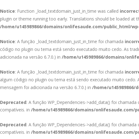
Notice
: Function _load_textdomain_just_in_time was called
incorrec
plugin or theme running too early. Translations should be loaded at 
/home/u145989866/domains/onlifesaude.com/public_html/wp-
Notice
: A função _load_textdomain_just_in_time foi chamada
incor
código no plugin ou tema está sendo executado muito cedo. As tra
adicionada na versão 6.7.0.) in
/home/u145989866/domains/onlife
Notice
: A função _load_textdomain_just_in_time foi chamada
incor
algum código no plugin ou tema está sendo executado muito cedo.
mensagem foi adicionada na versão 6.7.0.) in
/home/u145989866/do
Deprecated
: A função WP_Dependencies->add_data() foi chamad
compatíveis. in
/home/u145989866/domains/onlifesaude.com/pu
Deprecated
: A função WP_Dependencies->add_data() foi chamad
compatíveis. in
/home/u145989866/domains/onlifesaude.com/pu