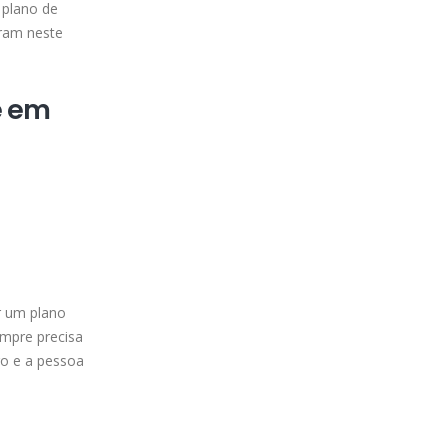
 plano de
eram neste
e em
ar um plano
mpre precisa
ro e a pessoa