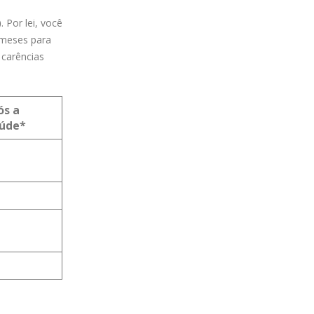
)
. Por lei, você
 meses para
 carências
ós a
aúde*