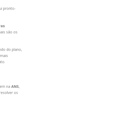
ui pronto-
ras
ais são os
ndo do plano,
mais
to.
 tem na
ANS
,
resolver os