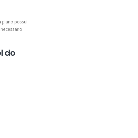
a plano possui
 necessário
l do