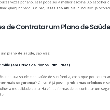
ucas vezes por ano, essa pode ser a melhor escolha. Ao escolher o
sinar qualquer papel. Os
reajustes são anuais
(e inclusive já ocorr
es de Contratar um Plano de Saúd
ar um
plano de saúde
, são eles:
amília (em Casos de Planos Familiares)
ificar da sua saúde e da saúde de sua família, caso opte por contrat
 ter mais segurança?
Ou você já possui
problemas crônicos
e se
colher a modalidade certa. Há várias formas de se contratar um segu
to.