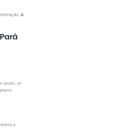
internação.
A
 Pará
o assim, se
 planos
mentos e