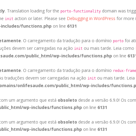
tly
. Translation loading for the
domain was trigge
porto-functionality
the
action or later. Please see
Debugging in WordPress
for more i
init
includes/functions.php
on line
6131
retamente
. O carregamento da tradução para o domínio
foi at
porto
duções devem ser carregadas na ação
ou mais tarde. Leia como
init
saude.com/public_html/wp-includes/functions.php
on line
613
retamente
. O carregamento da tradução para o domínio
redux-fram
 As traduções devem ser carregadas na ação
ou mais tarde. Lei
init
mains/onlifesaude.com/public_html/wp-includes/functions.
a com um argumento que está
obsoleto
desde a versão 6.9.0! Os com
blic_html/wp-includes/functions.php
on line
6131
a com um argumento que está
obsoleto
desde a versão 6.9.0! Os com
blic_html/wp-includes/functions.php
on line
6131