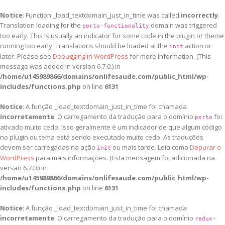
Notice
: Function _load_textdomain_just_in_time was called
incorrectly
.
Translation loading for the
domain was triggered
porto-functionality
too early. This is usually an indicator for some code in the plugin or theme
running too early. Translations should be loaded at the
action or
init
later. Please see
Debugging in WordPress
for more information. (This
message was added in version 6.7.0.) in
/home/u145989866/domains/onlifesaude.com/public_html/wp-
includes/functions.php
on line
6131
Notice
: A função _load_textdomain_just_in_time foi chamada
incorretamente
. O carregamento da tradução para o domínio
foi
porto
ativado muito cedo. Isso geralmente é um indicador de que algum código
no plugin ou tema está sendo executado muito cedo. As traduções
devem ser carregadas na ação
ou mais tarde. Leia como
Depurar o
init
WordPress
para mais informações. (Esta mensagem foi adicionada na
versão 6.7.0.) in
/home/u145989866/domains/onlifesaude.com/public_html/wp-
includes/functions.php
on line
6131
Notice
: A função _load_textdomain_just_in_time foi chamada
incorretamente
. O carregamento da tradução para o domínio
redux-