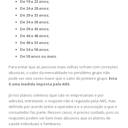
De 19 a 23 anos;
De 24 a 28 anos;
De 29 a 33 anos;
De 34 a 38 anos;
De 39 a 43 anos;
De 44 a 48 anos;
De 49 a 53 anos;
De 54 a 58 anos;
De 59 anos ou mais.
Para evitar que as pessoas mais velhas sofram com correções
abusivas, o valor da mensalidade no penúltimo grupo não
pode ser seis vezes maior que o valor do primeiro grupo.
Esta
é uma medida imposta pela ANS
.
Já nos planos coletivos (que são os empresariais e por
adesão), entretanto, o reajuste não é regulado pela ANS, mas
definido por acordo entre a operadora e a associação a que o
consumidor faz parte. Nesses casos, é preciso cuidado, pois os
reajustes podem ser bem mais abusivos que os planos de
saúde individuais e familiares.