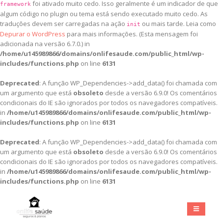
foi ativado muito cedo. Isso geralmente é um indicador de que
framework
algum código no plugin ou tema está sendo executado muito cedo. As
traduções devem ser carregadas na ação
ou mais tarde. Leia como
init
Depurar o WordPress
para mais informações. (Esta mensagem foi
adicionada na versão 6.7.0.) in
/home/u145989866/domains/onlifesaude.com/public_html/wp-
includes/functions.php
on line
6131
Deprecated
: A função WP_Dependencies->add_data() foi chamada com
um argumento que está
obsoleto
desde a versão 6.9.0! Os comentários
condicionais do IE são ignorados por todos os navegadores compatíveis.
in
/home/u145989866/domains/onlifesaude.com/public_html/wp-
includes/functions.php
on line
6131
Deprecated
: A função WP_Dependencies->add_data() foi chamada com
um argumento que está
obsoleto
desde a versão 6.9.0! Os comentários
condicionais do IE são ignorados por todos os navegadores compatíveis.
in
/home/u145989866/domains/onlifesaude.com/public_html/wp-
includes/functions.php
on line
6131