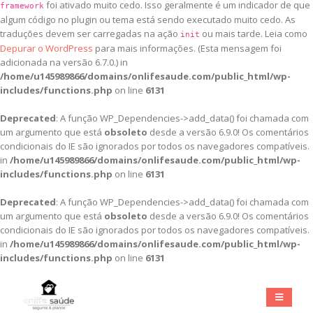
foi ativado muito cedo. Isso geralmente é um indicador de que
framework
algum código no plugin ou tema está sendo executado muito cedo. As
traduções devem ser carregadas na ação
ou mais tarde. Leia como
init
Depurar o WordPress
para mais informações. (Esta mensagem foi
adicionada na versão 6.7.0.) in
/home/u145989866/domains/onlifesaude.com/public_html/wp-
includes/functions.php
on line
6131
Deprecated
: A função WP_Dependencies->add_data() foi chamada com
um argumento que está
obsoleto
desde a versão 6.9.0! Os comentários
condicionais do IE são ignorados por todos os navegadores compatíveis.
in
/home/u145989866/domains/onlifesaude.com/public_html/wp-
includes/functions.php
on line
6131
Deprecated
: A função WP_Dependencies->add_data() foi chamada com
um argumento que está
obsoleto
desde a versão 6.9.0! Os comentários
condicionais do IE são ignorados por todos os navegadores compatíveis.
in
/home/u145989866/domains/onlifesaude.com/public_html/wp-
includes/functions.php
on line
6131