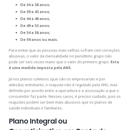
De 34 a 38 anos;
De 39 a 43 anos;
De 44 a 48 anos;
De 49 a 53 anos;
De 54 a 58 anos;
De 59 anos ou mais.
Para evitar que as pessoas mais velhas sofram com correções
abusivas, o valor da mensalidade no penúltimo grupo não
pode ser seis vezes maior que o valor do primeiro grupo.
Esta
é uma medida imposta pela ANS
.
Já nos planos coletivos (que são os empresariais e por
adesão), entretanto, o reajuste não é regulado pela ANS, mas
definido por acordo entre a operadora e a associação a que o
consumidor faz parte. Nesses casos, é preciso cuidado, pois os
reajustes podem ser bem mais abusivos que os planos de
saúde individuais e familiares.
Plano Integral ou