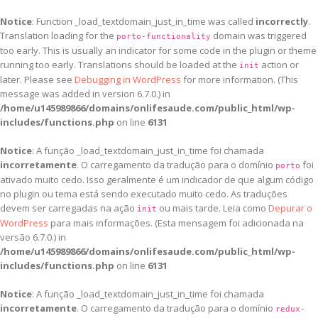
Notice
: Function _load_textdomain_just_in_time was called
incorrectly
.
Translation loading for the
domain was triggered
porto-functionality
too early. This is usually an indicator for some code in the plugin or theme
running too early. Translations should be loaded at the
action or
init
later. Please see
Debugging in WordPress
for more information. (This
message was added in version 6.7.0.) in
/home/u145989866/domains/onlifesaude.com/public_html/wp-
includes/functions.php
on line
6131
Notice
: A função _load_textdomain_just_in_time foi chamada
incorretamente
. O carregamento da tradução para o domínio
foi
porto
ativado muito cedo. Isso geralmente é um indicador de que algum código
no plugin ou tema está sendo executado muito cedo. As traduções
devem ser carregadas na ação
ou mais tarde. Leia como
Depurar o
init
WordPress
para mais informações. (Esta mensagem foi adicionada na
versão 6.7.0.) in
/home/u145989866/domains/onlifesaude.com/public_html/wp-
includes/functions.php
on line
6131
Notice
: A função _load_textdomain_just_in_time foi chamada
incorretamente
. O carregamento da tradução para o domínio
redux-