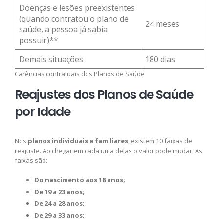
Doenças e lesões preexistentes
(quando contratou o plano de
24 meses
saúde, a pessoa já sabia
possuir)**
Demais situações
180 dias
Carências contratuais dos Planos de Saúde
Reajustes dos Planos de Saúde
por Idade
Nos
planos individuais e familiares
, existem 10 faixas de
reajuste. Ao chegar em cada uma delas o valor pode mudar. As
faixas são:
Do nascimento aos 18 anos;
De 19 a 23 anos;
De 24 a 28 anos;
De 29 a 33 anos;