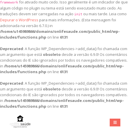
foi ativado muito cedo. Isso geralmente é um indicador de que
framework
algum código no plugin ou tema está sendo executado muito cedo. As
traduções devem ser carregadas na ação
ou mais tarde. Leia como
init
Depurar o WordPress
para mais informações. (Esta mensagem foi
adicionada na versão 6.7.0.) in
/home/u145989866/domains/onlifesaude.com/public_html/wp-
includes/functions.php
on line
6131
Deprecated
: A função WP_Dependencies->add_data() foi chamada com
um argumento que está
obsoleto
desde a versão 6.9.0! Os comentários
condicionais do IE são ignorados por todos os navegadores compatíveis.
in
/home/u145989866/domains/onlifesaude.com/public_html/wp-
includes/functions.php
on line
6131
Deprecated
: A função WP_Dependencies->add_data() foi chamada com
um argumento que está
obsoleto
desde a versão 6.9.0! Os comentários
condicionais do IE são ignorados por todos os navegadores compatíveis.
in
/home/u145989866/domains/onlifesaude.com/public_html/wp-
includes/functions.php
on line
6131