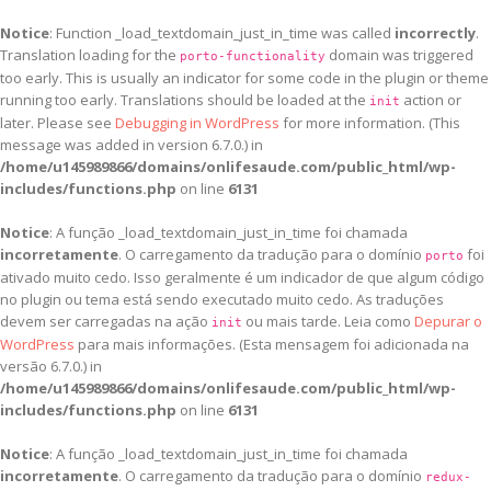
Notice
: Function _load_textdomain_just_in_time was called
incorrectly
.
Translation loading for the
domain was triggered
porto-functionality
too early. This is usually an indicator for some code in the plugin or theme
running too early. Translations should be loaded at the
action or
init
later. Please see
Debugging in WordPress
for more information. (This
message was added in version 6.7.0.) in
/home/u145989866/domains/onlifesaude.com/public_html/wp-
includes/functions.php
on line
6131
Notice
: A função _load_textdomain_just_in_time foi chamada
incorretamente
. O carregamento da tradução para o domínio
foi
porto
ativado muito cedo. Isso geralmente é um indicador de que algum código
no plugin ou tema está sendo executado muito cedo. As traduções
devem ser carregadas na ação
ou mais tarde. Leia como
Depurar o
init
WordPress
para mais informações. (Esta mensagem foi adicionada na
versão 6.7.0.) in
/home/u145989866/domains/onlifesaude.com/public_html/wp-
includes/functions.php
on line
6131
Notice
: A função _load_textdomain_just_in_time foi chamada
incorretamente
. O carregamento da tradução para o domínio
redux-