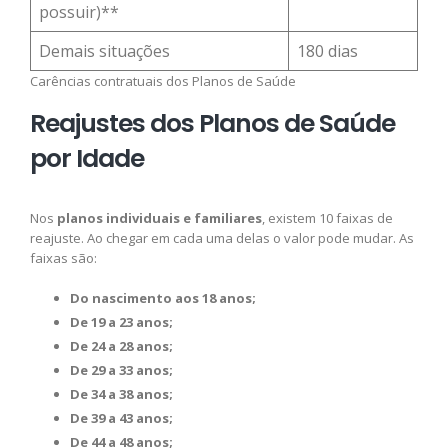
possuir)**
Demais situações
180 dias
Carências contratuais dos Planos de Saúde
Reajustes dos Planos de Saúde
por Idade
Nos
planos individuais e familiares
, existem 10 faixas de
reajuste. Ao chegar em cada uma delas o valor pode mudar. As
faixas são:
Do nascimento aos 18 anos;
De 19 a 23 anos;
De 24 a 28 anos;
De 29 a 33 anos;
De 34 a 38 anos;
De 39 a 43 anos;
De 44 a 48 anos;