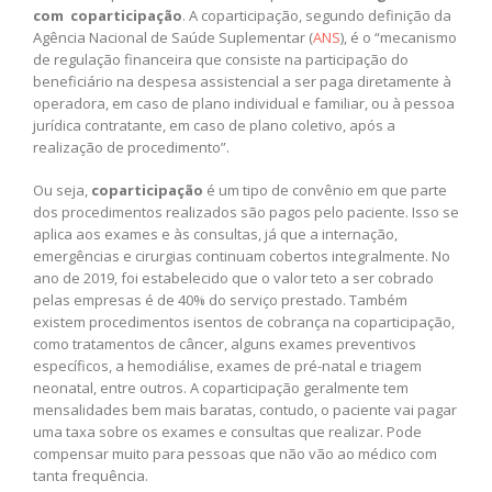
com coparticipação
. A coparticipação, segundo definição da
Agência Nacional de Saúde Suplementar (
ANS
), é o “mecanismo
de regulação financeira que consiste na participação do
beneficiário na despesa assistencial a ser paga diretamente à
operadora, em caso de plano individual e familiar, ou à pessoa
jurídica contratante, em caso de plano coletivo, após a
realização de procedimento”.
Ou seja,
coparticipação
é um tipo de convênio em que parte
dos procedimentos realizados são pagos pelo paciente. Isso se
aplica aos exames e às consultas, já que a internação,
emergências e cirurgias continuam cobertos integralmente. No
ano de 2019, foi estabelecido que o valor teto a ser cobrado
pelas empresas é de 40% do serviço prestado. Também
existem procedimentos isentos de cobrança na coparticipação,
como tratamentos de câncer, alguns exames preventivos
específicos, a hemodiálise, exames de pré-natal e triagem
neonatal, entre outros. A coparticipação geralmente tem
mensalidades bem mais baratas, contudo, o paciente vai pagar
uma taxa sobre os exames e consultas que realizar. Pode
compensar muito para pessoas que não vão ao médico com
tanta frequência.