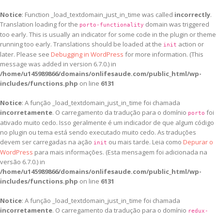
Notice
: Function _load_textdomain_just_in_time was called
incorrectly
.
Translation loading for the
domain was triggered
porto-functionality
too early. This is usually an indicator for some code in the plugin or theme
running too early. Translations should be loaded at the
action or
init
later. Please see
Debugging in WordPress
for more information. (This
message was added in version 6.7.0.) in
/home/u145989866/domains/onlifesaude.com/public_html/wp-
includes/functions.php
on line
6131
Notice
: A função _load_textdomain_just_in_time foi chamada
incorretamente
. O carregamento da tradução para o domínio
foi
porto
ativado muito cedo. Isso geralmente é um indicador de que algum código
no plugin ou tema está sendo executado muito cedo. As traduções
devem ser carregadas na ação
ou mais tarde. Leia como
Depurar o
init
WordPress
para mais informações. (Esta mensagem foi adicionada na
versão 6.7.0.) in
/home/u145989866/domains/onlifesaude.com/public_html/wp-
includes/functions.php
on line
6131
Notice
: A função _load_textdomain_just_in_time foi chamada
incorretamente
. O carregamento da tradução para o domínio
redux-