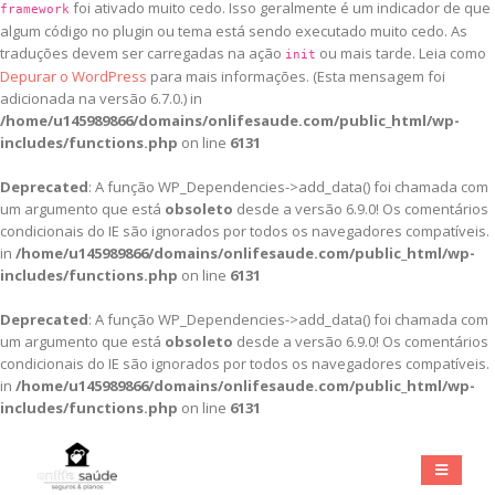
foi ativado muito cedo. Isso geralmente é um indicador de que
framework
algum código no plugin ou tema está sendo executado muito cedo. As
traduções devem ser carregadas na ação
ou mais tarde. Leia como
init
Depurar o WordPress
para mais informações. (Esta mensagem foi
adicionada na versão 6.7.0.) in
/home/u145989866/domains/onlifesaude.com/public_html/wp-
includes/functions.php
on line
6131
Deprecated
: A função WP_Dependencies->add_data() foi chamada com
um argumento que está
obsoleto
desde a versão 6.9.0! Os comentários
condicionais do IE são ignorados por todos os navegadores compatíveis.
in
/home/u145989866/domains/onlifesaude.com/public_html/wp-
includes/functions.php
on line
6131
Deprecated
: A função WP_Dependencies->add_data() foi chamada com
um argumento que está
obsoleto
desde a versão 6.9.0! Os comentários
condicionais do IE são ignorados por todos os navegadores compatíveis.
in
/home/u145989866/domains/onlifesaude.com/public_html/wp-
includes/functions.php
on line
6131