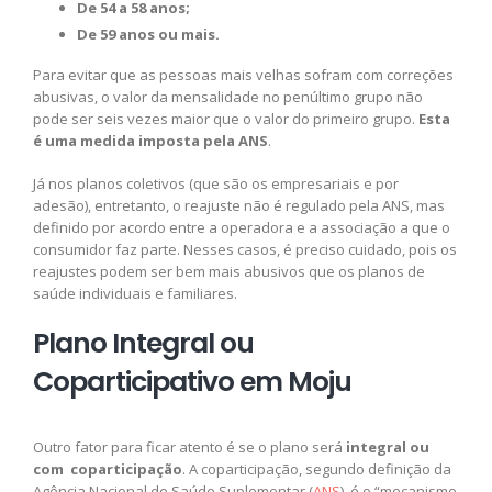
De 54 a 58 anos;
De 59 anos ou mais.
Para evitar que as pessoas mais velhas sofram com correções
abusivas, o valor da mensalidade no penúltimo grupo não
pode ser seis vezes maior que o valor do primeiro grupo.
Esta
é uma medida imposta pela ANS
.
Já nos planos coletivos (que são os empresariais e por
adesão), entretanto, o reajuste não é regulado pela ANS, mas
definido por acordo entre a operadora e a associação a que o
consumidor faz parte. Nesses casos, é preciso cuidado, pois os
reajustes podem ser bem mais abusivos que os planos de
saúde individuais e familiares.
Plano Integral ou
Coparticipativo em Moju
Outro fator para ficar atento é se o plano será
integral ou
com coparticipação
. A coparticipação, segundo definição da
Agência Nacional de Saúde Suplementar (
ANS
), é o “mecanismo