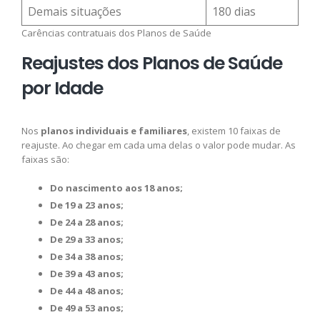
Demais situações
180 dias
Carências contratuais dos Planos de Saúde
Reajustes dos Planos de Saúde
por Idade
Nos
planos individuais e familiares
, existem 10 faixas de
reajuste. Ao chegar em cada uma delas o valor pode mudar. As
faixas são:
Do nascimento aos 18 anos;
De 19 a 23 anos;
De 24 a 28 anos;
De 29 a 33 anos;
De 34 a 38 anos;
De 39 a 43 anos;
De 44 a 48 anos;
De 49 a 53 anos;