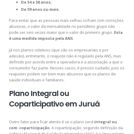
De 54 a 58 anos;
De 59 anos ou mais.
Para evitar que as pessoas mais velhas sofram com correções
abusivas, o valor da mensalidade no penúltimo grupo não
pode ser seis vezes maior que o valor do primeiro grupo.
Esta
é uma medida imposta pela ANS
.
Já nos planos coletivos (que são os empresariais e por
adesão), entretanto, o reajuste não é regulado pela ANS, mas
definido por acordo entre a operadora e a associação a que o
consumidor faz parte. Nesses casos, é preciso cuidado, pois os
reajustes podem ser bem mais abusivos que os planos de
saúde individuais e familiares.
Plano Integral ou
Coparticipativo em Juruá
Outro fator para ficar atento é se o plano será
integral ou
com coparticipação
. A coparticipação, segundo definição da
Agência Nacional de Saúde Suplementar (
ANS
), é o “mecanismo