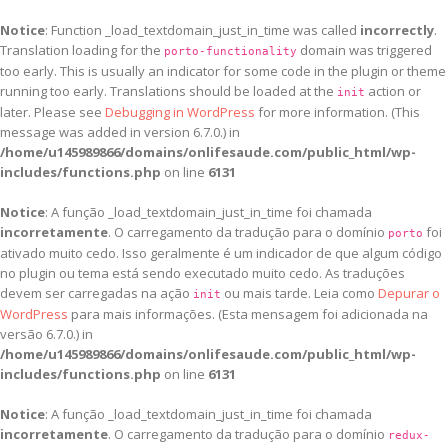
Notice
: Function _load_textdomain_just_in_time was called
incorrectly
.
Translation loading for the
domain was triggered
porto-functionality
too early. This is usually an indicator for some code in the plugin or theme
running too early. Translations should be loaded at the
action or
init
later. Please see
Debugging in WordPress
for more information. (This
message was added in version 6.7.0.) in
/home/u145989866/domains/onlifesaude.com/public_html/wp-
includes/functions.php
on line
6131
Notice
: A função _load_textdomain_just_in_time foi chamada
incorretamente
. O carregamento da tradução para o domínio
foi
porto
ativado muito cedo. Isso geralmente é um indicador de que algum código
no plugin ou tema está sendo executado muito cedo. As traduções
devem ser carregadas na ação
ou mais tarde. Leia como
Depurar o
init
WordPress
para mais informações. (Esta mensagem foi adicionada na
versão 6.7.0.) in
/home/u145989866/domains/onlifesaude.com/public_html/wp-
includes/functions.php
on line
6131
Notice
: A função _load_textdomain_just_in_time foi chamada
incorretamente
. O carregamento da tradução para o domínio
redux-