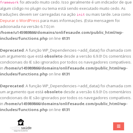
foi ativado muito cedo. Isso geralmente é um indicador de que
framework
algum código no plugin ou tema está sendo executado muito cedo. As
traduções devem ser carregadas na ação
ou mais tarde. Leia como
init
Depurar o WordPress
para mais informações. (Esta mensagem foi
adicionada na versão 6.7.0.) in
/home/u145989866/domains/onlifesaude.com/public_html/wp-
includes/functions.php
on line
6131
Deprecated
: A função WP_Dependencies->add_data() foi chamada com
um argumento que está
obsoleto
desde a versão 6.9.0! Os comentários
condicionais do IE são ignorados por todos os navegadores compatíveis.
in
/home/u145989866/domains/onlifesaude.com/public_html/wp-
includes/functions.php
on line
6131
Deprecated
: A função WP_Dependencies->add_data() foi chamada com
um argumento que está
obsoleto
desde a versão 6.9.0! Os comentários
condicionais do IE são ignorados por todos os navegadores compatíveis.
in
/home/u145989866/domains/onlifesaude.com/public_html/wp-
includes/functions.php
on line
6131