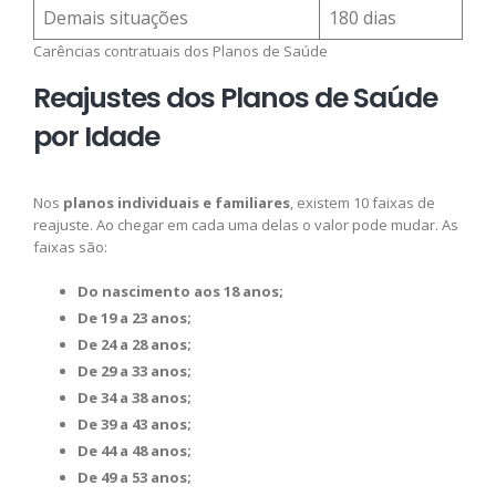
Demais situações
180 dias
Carências contratuais dos Planos de Saúde
Reajustes dos Planos de Saúde
por Idade
Nos
planos individuais e familiares
, existem 10 faixas de
reajuste. Ao chegar em cada uma delas o valor pode mudar. As
faixas são:
Do nascimento aos 18 anos;
De 19 a 23 anos;
De 24 a 28 anos;
De 29 a 33 anos;
De 34 a 38 anos;
De 39 a 43 anos;
De 44 a 48 anos;
De 49 a 53 anos;