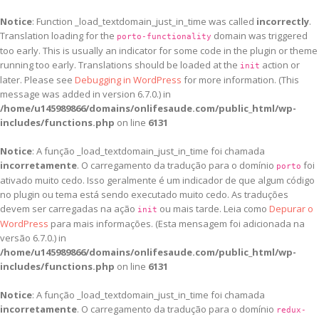
Notice
: Function _load_textdomain_just_in_time was called
incorrectly
.
Translation loading for the
domain was triggered
porto-functionality
too early. This is usually an indicator for some code in the plugin or theme
running too early. Translations should be loaded at the
action or
init
later. Please see
Debugging in WordPress
for more information. (This
message was added in version 6.7.0.) in
/home/u145989866/domains/onlifesaude.com/public_html/wp-
includes/functions.php
on line
6131
Notice
: A função _load_textdomain_just_in_time foi chamada
incorretamente
. O carregamento da tradução para o domínio
foi
porto
ativado muito cedo. Isso geralmente é um indicador de que algum código
no plugin ou tema está sendo executado muito cedo. As traduções
devem ser carregadas na ação
ou mais tarde. Leia como
Depurar o
init
WordPress
para mais informações. (Esta mensagem foi adicionada na
versão 6.7.0.) in
/home/u145989866/domains/onlifesaude.com/public_html/wp-
includes/functions.php
on line
6131
Notice
: A função _load_textdomain_just_in_time foi chamada
incorretamente
. O carregamento da tradução para o domínio
redux-