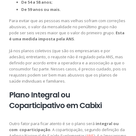
De 54 a 58 anos;
De 59 anos ou mais.
Para evitar que as pessoas mais velhas sofram com correções
abusivas, o valor da mensalidade no penúltimo grupo não
pode ser seis vezes maior que o valor do primeiro grupo.
Esta
é uma medida imposta pela ANS
.
Já nos planos coletivos (que são os empresariais e por
adesão), entretanto, o reajuste não é regulado pela ANS, mas
definido por acordo entre a operadora e a associação a que o
consumidor faz parte. Nesses casos, é preciso cuidado, pois os
reajustes podem ser bem mais abusivos que os planos de
saúde individuais e familiares.
Plano Integral ou
Coparticipativo em Cabixi
Outro fator para ficar atento é se o plano será
integral ou
com coparticipação
. A coparticipação, segundo definição da
Agência Nacional de Saúde Suplementar (
ANS
), é o “mecanismo