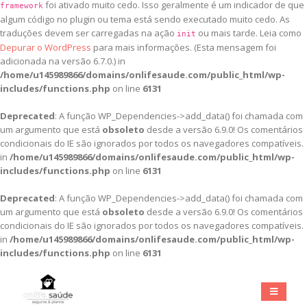
foi ativado muito cedo. Isso geralmente é um indicador de que
framework
algum código no plugin ou tema está sendo executado muito cedo. As
traduções devem ser carregadas na ação
ou mais tarde. Leia como
init
Depurar o WordPress
para mais informações. (Esta mensagem foi
adicionada na versão 6.7.0.) in
/home/u145989866/domains/onlifesaude.com/public_html/wp-
includes/functions.php
on line
6131
Deprecated
: A função WP_Dependencies->add_data() foi chamada com
um argumento que está
obsoleto
desde a versão 6.9.0! Os comentários
condicionais do IE são ignorados por todos os navegadores compatíveis.
in
/home/u145989866/domains/onlifesaude.com/public_html/wp-
includes/functions.php
on line
6131
Deprecated
: A função WP_Dependencies->add_data() foi chamada com
um argumento que está
obsoleto
desde a versão 6.9.0! Os comentários
condicionais do IE são ignorados por todos os navegadores compatíveis.
in
/home/u145989866/domains/onlifesaude.com/public_html/wp-
includes/functions.php
on line
6131