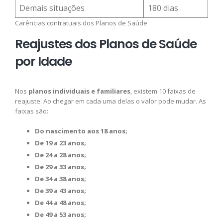
Demais situações
180 dias
Carências contratuais dos Planos de Saúde
Reajustes dos Planos de Saúde
por Idade
Nos
planos individuais e familiares
, existem 10 faixas de
reajuste. Ao chegar em cada uma delas o valor pode mudar. As
faixas são:
Do nascimento aos 18 anos;
De 19 a 23 anos;
De 24 a 28 anos;
De 29 a 33 anos;
De 34 a 38 anos;
De 39 a 43 anos;
De 44 a 48 anos;
De 49 a 53 anos;