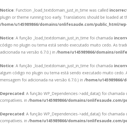
Notice
: Function _load_textdomain_just_in_time was called
incorrec
plugin or theme running too early. Translations should be loaded at 
/home/u145989866/domains/onlifesaude.com/public_html/wp-
Notice
: A função _load_textdomain_just_in_time foi chamada
incor
código no plugin ou tema está sendo executado muito cedo. As tra
adicionada na versão 6.7.0.) in
/home/u145989866/domains/onlife
Notice
: A função _load_textdomain_just_in_time foi chamada
incor
algum código no plugin ou tema está sendo executado muito cedo.
mensagem foi adicionada na versão 6.7.0.) in
/home/u145989866/do
Deprecated
: A função WP_Dependencies->add_data() foi chamad
compatíveis. in
/home/u145989866/domains/onlifesaude.com/pu
Deprecated
: A função WP_Dependencies->add_data() foi chamad
compatíveis. in
/home/u145989866/domains/onlifesaude.com/pu