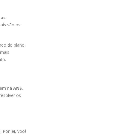
ras
ais são os
ndo do plano,
mais
to.
 tem na
ANS
,
resolver os
)
. Por lei, você