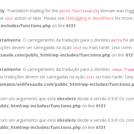
tly
. Translation loading for the
domain was trigge
porto-functionality
the
action or later. Please see
Debugging in WordPress
for more i
init
includes/functions.php
on line
6131
retamente
. O carregamento da tradução para o domínio
foi at
porto
duções devem ser carregadas na ação
ou mais tarde. Leia como
init
saude.com/public_html/wp-includes/functions.php
on line
613
retamente
. O carregamento da tradução para o domínio
redux-fram
 As traduções devem ser carregadas na ação
ou mais tarde. Lei
init
mains/onlifesaude.com/public_html/wp-includes/functions.
a com um argumento que está
obsoleto
desde a versão 6.9.0! Os com
blic_html/wp-includes/functions.php
on line
6131
a com um argumento que está
obsoleto
desde a versão 6.9.0! Os com
blic_html/wp-includes/functions.php
on line
6131