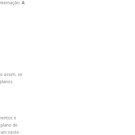
internação.
A
o assim, se
 planos
mentos e
 plano de
eram neste