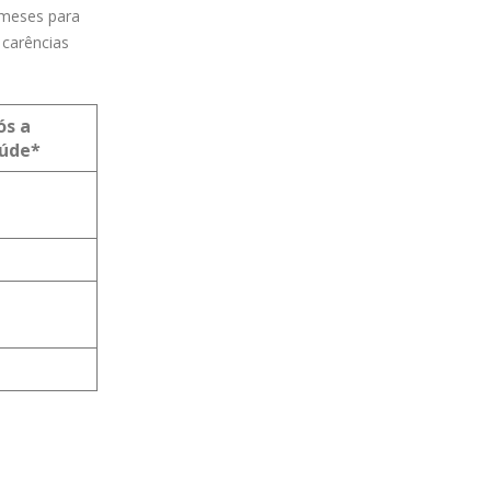
 meses para
 carências
ós a
aúde*