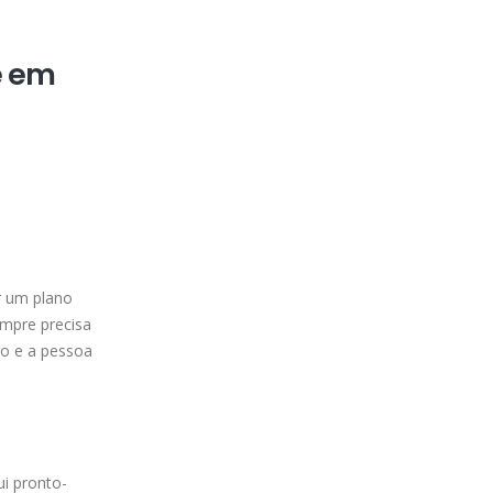
e em
ar um plano
mpre precisa
ro e a pessoa
ui pronto-