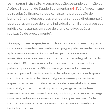
com coparticipação
. A coparticipação, segundo definição da
Agência Nacional de Saúde Suplementar (
ANS
), é o “mecanismo
de regulação financeira que consiste na participação do
beneficiário na despesa assistencial a ser paga diretamente à
operadora, em caso de plano individual e familiar, ou à pessoa
jurídica contratante, em caso de plano coletivo, após a
realização de procedimento”.
Ou seja,
coparticipação
é um tipo de convênio em que parte
dos procedimentos realizados são pagos pelo paciente. Isso se
aplica aos exames e às consultas, já que a internação,
emergências e cirurgias continuam cobertos integralmente. No
ano de 2019, foi estabelecido que o valor teto a ser cobrado
pelas empresas é de 40% do serviço prestado. Também
existem procedimentos isentos de cobrança na coparticipação,
como tratamentos de câncer, alguns exames preventivos
específicos, a hemodiálise, exames de pré-natal e triagem
neonatal, entre outros. A coparticipação geralmente tem
mensalidades bem mais baratas, contudo, o paciente vai pagar
uma taxa sobre os exames e consultas que realizar. Pode
compensar muito para pessoas que não vão ao médico com
tanta frequência.