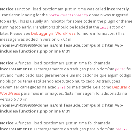
Notice
: Function _load_textdomain_just_in_time was called
incorrectly
.
Translation loading for the
domain was triggered
porto-functionality
too early. This is usually an indicator for some code in the plugin or theme
running too early. Translations should be loaded at the
action or
init
later. Please see
Debugging in WordPress
for more information. (This
message was added in version 6.7.0.) in
/home/u145989866/domains/onlifesaude.com/public_html/wp-
includes/functions.php
on line
6131
Notice
: A função _load_textdomain_just_in_time foi chamada
incorretamente
. O carregamento da tradução para o domínio
foi
porto
ativado muito cedo. Isso geralmente é um indicador de que algum código
no plugin ou tema está sendo executado muito cedo. As traduções
devem ser carregadas na ação
ou mais tarde. Leia como
Depurar o
init
WordPress
para mais informações. (Esta mensagem foi adicionada na
versão 6.7.0.) in
/home/u145989866/domains/onlifesaude.com/public_html/wp-
includes/functions.php
on line
6131
Notice
: A função _load_textdomain_just_in_time foi chamada
incorretamente
. O carregamento da tradução para o domínio
redux-