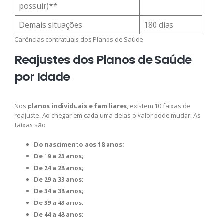
possuir)**
Demais situações
180 dias
Carências contratuais dos Planos de Saúde
Reajustes dos Planos de Saúde
por Idade
Nos
planos individuais e familiares
, existem 10 faixas de
reajuste. Ao chegar em cada uma delas o valor pode mudar. As
faixas são:
Do nascimento aos 18 anos;
De 19 a 23 anos;
De 24 a 28 anos;
De 29 a 33 anos;
De 34 a 38 anos;
De 39 a 43 anos;
De 44 a 48 anos;