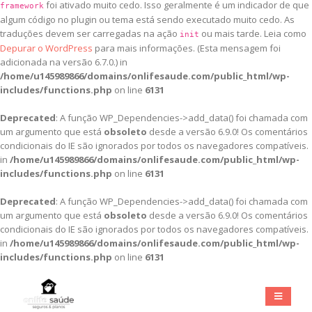
foi ativado muito cedo. Isso geralmente é um indicador de que
framework
algum código no plugin ou tema está sendo executado muito cedo. As
traduções devem ser carregadas na ação
ou mais tarde. Leia como
init
Depurar o WordPress
para mais informações. (Esta mensagem foi
adicionada na versão 6.7.0.) in
/home/u145989866/domains/onlifesaude.com/public_html/wp-
includes/functions.php
on line
6131
Deprecated
: A função WP_Dependencies->add_data() foi chamada com
um argumento que está
obsoleto
desde a versão 6.9.0! Os comentários
condicionais do IE são ignorados por todos os navegadores compatíveis.
in
/home/u145989866/domains/onlifesaude.com/public_html/wp-
includes/functions.php
on line
6131
Deprecated
: A função WP_Dependencies->add_data() foi chamada com
um argumento que está
obsoleto
desde a versão 6.9.0! Os comentários
condicionais do IE são ignorados por todos os navegadores compatíveis.
in
/home/u145989866/domains/onlifesaude.com/public_html/wp-
includes/functions.php
on line
6131