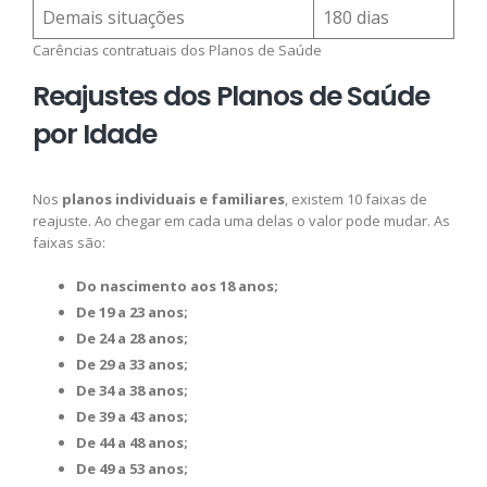
Demais situações
180 dias
Carências contratuais dos Planos de Saúde
Reajustes dos Planos de Saúde
por Idade
Nos
planos individuais e familiares
, existem 10 faixas de
reajuste. Ao chegar em cada uma delas o valor pode mudar. As
faixas são:
Do nascimento aos 18 anos;
De 19 a 23 anos;
De 24 a 28 anos;
De 29 a 33 anos;
De 34 a 38 anos;
De 39 a 43 anos;
De 44 a 48 anos;
De 49 a 53 anos;