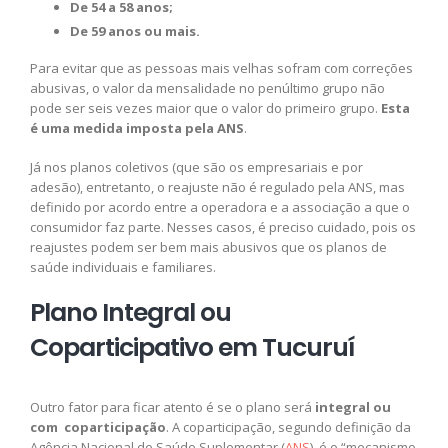
De 54 a 58 anos;
De 59 anos ou mais.
Para evitar que as pessoas mais velhas sofram com correções
abusivas, o valor da mensalidade no penúltimo grupo não
pode ser seis vezes maior que o valor do primeiro grupo.
Esta
é uma medida imposta pela ANS
.
Já nos planos coletivos (que são os empresariais e por
adesão), entretanto, o reajuste não é regulado pela ANS, mas
definido por acordo entre a operadora e a associação a que o
consumidor faz parte. Nesses casos, é preciso cuidado, pois os
reajustes podem ser bem mais abusivos que os planos de
saúde individuais e familiares.
Plano Integral ou
Coparticipativo em Tucuruí
Outro fator para ficar atento é se o plano será
integral ou
com coparticipação
. A coparticipação, segundo definição da
Agência Nacional de Saúde Suplementar (
ANS
), é o “mecanismo