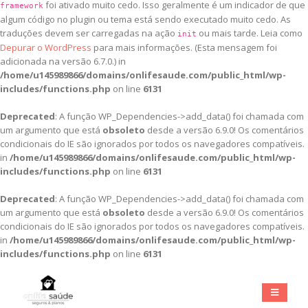
foi ativado muito cedo. Isso geralmente é um indicador de que
framework
algum código no plugin ou tema está sendo executado muito cedo. As
traduções devem ser carregadas na ação
ou mais tarde. Leia como
init
Depurar o WordPress
para mais informações. (Esta mensagem foi
adicionada na versão 6.7.0.) in
/home/u145989866/domains/onlifesaude.com/public_html/wp-
includes/functions.php
on line
6131
Deprecated
: A função WP_Dependencies->add_data() foi chamada com
um argumento que está
obsoleto
desde a versão 6.9.0! Os comentários
condicionais do IE são ignorados por todos os navegadores compatíveis.
in
/home/u145989866/domains/onlifesaude.com/public_html/wp-
includes/functions.php
on line
6131
Deprecated
: A função WP_Dependencies->add_data() foi chamada com
um argumento que está
obsoleto
desde a versão 6.9.0! Os comentários
condicionais do IE são ignorados por todos os navegadores compatíveis.
in
/home/u145989866/domains/onlifesaude.com/public_html/wp-
includes/functions.php
on line
6131