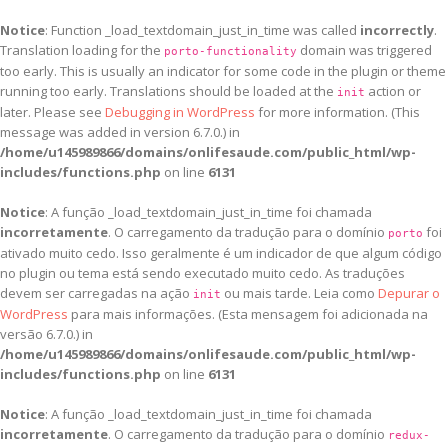
Notice
: Function _load_textdomain_just_in_time was called
incorrectly
.
Translation loading for the
domain was triggered
porto-functionality
too early. This is usually an indicator for some code in the plugin or theme
running too early. Translations should be loaded at the
action or
init
later. Please see
Debugging in WordPress
for more information. (This
message was added in version 6.7.0.) in
/home/u145989866/domains/onlifesaude.com/public_html/wp-
includes/functions.php
on line
6131
Notice
: A função _load_textdomain_just_in_time foi chamada
incorretamente
. O carregamento da tradução para o domínio
foi
porto
ativado muito cedo. Isso geralmente é um indicador de que algum código
no plugin ou tema está sendo executado muito cedo. As traduções
devem ser carregadas na ação
ou mais tarde. Leia como
Depurar o
init
WordPress
para mais informações. (Esta mensagem foi adicionada na
versão 6.7.0.) in
/home/u145989866/domains/onlifesaude.com/public_html/wp-
includes/functions.php
on line
6131
Notice
: A função _load_textdomain_just_in_time foi chamada
incorretamente
. O carregamento da tradução para o domínio
redux-