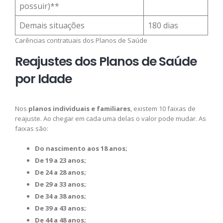
possuir)**
Demais situações
180 dias
Carências contratuais dos Planos de Saúde
Reajustes dos Planos de Saúde
por Idade
Nos
planos individuais e familiares
, existem 10 faixas de
reajuste. Ao chegar em cada uma delas o valor pode mudar. As
faixas são:
Do nascimento aos 18 anos;
De 19 a 23 anos;
De 24 a 28 anos;
De 29 a 33 anos;
De 34 a 38 anos;
De 39 a 43 anos;
De 44 a 48 anos;