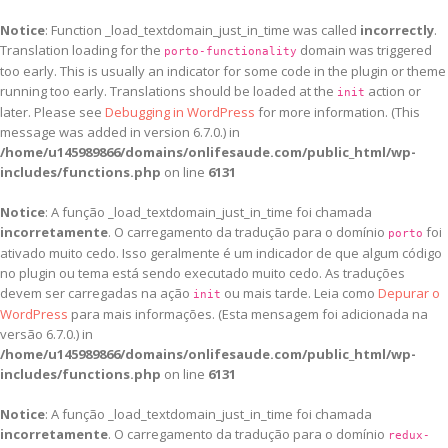
Notice
: Function _load_textdomain_just_in_time was called
incorrectly
.
Translation loading for the
domain was triggered
porto-functionality
too early. This is usually an indicator for some code in the plugin or theme
running too early. Translations should be loaded at the
action or
init
later. Please see
Debugging in WordPress
for more information. (This
message was added in version 6.7.0.) in
/home/u145989866/domains/onlifesaude.com/public_html/wp-
includes/functions.php
on line
6131
Notice
: A função _load_textdomain_just_in_time foi chamada
incorretamente
. O carregamento da tradução para o domínio
foi
porto
ativado muito cedo. Isso geralmente é um indicador de que algum código
no plugin ou tema está sendo executado muito cedo. As traduções
devem ser carregadas na ação
ou mais tarde. Leia como
Depurar o
init
WordPress
para mais informações. (Esta mensagem foi adicionada na
versão 6.7.0.) in
/home/u145989866/domains/onlifesaude.com/public_html/wp-
includes/functions.php
on line
6131
Notice
: A função _load_textdomain_just_in_time foi chamada
incorretamente
. O carregamento da tradução para o domínio
redux-