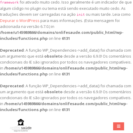
foi ativado muito cedo. Isso geralmente é um indicador de que
framework
algum código no plugin ou tema está sendo executado muito cedo. As
traduções devem ser carregadas na ação
ou mais tarde. Leia como
init
Depurar o WordPress
para mais informações. (Esta mensagem foi
adicionada na versão 6.7.0.) in
/home/u145989866/domains/onlifesaude.com/public_html/wp-
includes/functions.php
on line
6131
Deprecated
: A função WP_Dependencies->add_data() foi chamada com
um argumento que está
obsoleto
desde a versão 6.9.0! Os comentários
condicionais do IE são ignorados por todos os navegadores compatíveis.
in
/home/u145989866/domains/onlifesaude.com/public_html/wp-
includes/functions.php
on line
6131
Deprecated
: A função WP_Dependencies->add_data() foi chamada com
um argumento que está
obsoleto
desde a versão 6.9.0! Os comentários
condicionais do IE são ignorados por todos os navegadores compatíveis.
in
/home/u145989866/domains/onlifesaude.com/public_html/wp-
includes/functions.php
on line
6131