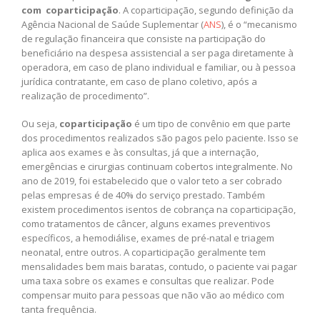
com coparticipação
. A coparticipação, segundo definição da
Agência Nacional de Saúde Suplementar (
ANS
), é o “mecanismo
de regulação financeira que consiste na participação do
beneficiário na despesa assistencial a ser paga diretamente à
operadora, em caso de plano individual e familiar, ou à pessoa
jurídica contratante, em caso de plano coletivo, após a
realização de procedimento”.
Ou seja,
coparticipação
é um tipo de convênio em que parte
dos procedimentos realizados são pagos pelo paciente. Isso se
aplica aos exames e às consultas, já que a internação,
emergências e cirurgias continuam cobertos integralmente. No
ano de 2019, foi estabelecido que o valor teto a ser cobrado
pelas empresas é de 40% do serviço prestado. Também
existem procedimentos isentos de cobrança na coparticipação,
como tratamentos de câncer, alguns exames preventivos
específicos, a hemodiálise, exames de pré-natal e triagem
neonatal, entre outros. A coparticipação geralmente tem
mensalidades bem mais baratas, contudo, o paciente vai pagar
uma taxa sobre os exames e consultas que realizar. Pode
compensar muito para pessoas que não vão ao médico com
tanta frequência.