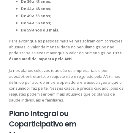
De 39 a 43 anos;
De 44 a 48 anos;
De 49 a 53 anos;
De 54 a 58 anos;
De 59 anos ou mais.
Para evitar que as pessoas mais velhas sofram com correções
abusivas, o valor da mensalidade no penúltimo grupo não
pode ser seis vezes maior que o valor do primeiro grupo.
Esta
é uma medida imposta pela ANS
.
Já nos planos coletivos (que são os empresariais e por
adesão), entretanto, o reajuste não é regulado pela ANS, mas
definido por acordo entre a operadora e a associação a que o
consumidor faz parte. Nesses casos, é preciso cuidado, pois os
reajustes podem ser bem mais abusivos que os planos de
saúde individuais e familiares.
Plano Integral ou
Coparticipativo em