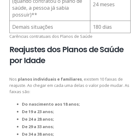
(quando contratou o plano de
24 meses
saúde, a pessoa já sabia
possuir)**
Demais situações
180 dias
Carências contratuais dos Planos de Saúde
Reajustes dos Planos de Saúde
por Idade
Nos
planos individuais e familiares
, existem 10 faixas de
reajuste. Ao chegar em cada uma delas o valor pode mudar. As
faixas são:
Do nascimento aos 18 anos;
De 19 a 23 anos;
De 24 a 28 anos;
De 29 a 33 anos;
De 34 a 38 anos;