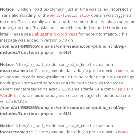
Notice
: Function _load_textdomain_just_in_time was called
incorrectly
.
Translation loading for the
domain was triggered
porto-functionality
too early. This is usually an indicator for some code in the plugin or theme
running too early. Translations should be loaded at the
action or
init
later. Please see
Debugging in WordPress
for more information. (This
message was added in version 6.7.0.) in
/home/u145989866/domains/onlifesaude.com/public_html/wp-
includes/functions.php
on line
6131
Notice
: A função _load_textdomain_just_in_time foi chamada
incorretamente
. O carregamento da tradução para o domínio
foi
porto
ativado muito cedo. Isso geralmente é um indicador de que algum código
no plugin ou tema está sendo executado muito cedo. As traduções
devem ser carregadas na ação
ou mais tarde. Leia como
Depurar o
init
WordPress
para mais informações. (Esta mensagem foi adicionada na
versão 6.7.0.) in
/home/u145989866/domains/onlifesaude.com/public_html/wp-
includes/functions.php
on line
6131
Notice
: A função _load_textdomain_just_in_time foi chamada
incorretamente
. O carregamento da tradução para o domínio
redux-