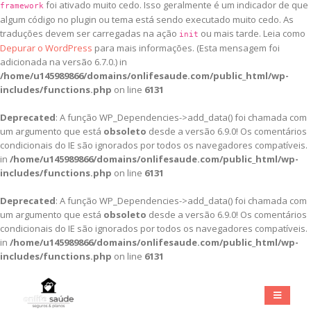
foi ativado muito cedo. Isso geralmente é um indicador de que
framework
algum código no plugin ou tema está sendo executado muito cedo. As
traduções devem ser carregadas na ação
ou mais tarde. Leia como
init
Depurar o WordPress
para mais informações. (Esta mensagem foi
adicionada na versão 6.7.0.) in
/home/u145989866/domains/onlifesaude.com/public_html/wp-
includes/functions.php
on line
6131
Deprecated
: A função WP_Dependencies->add_data() foi chamada com
um argumento que está
obsoleto
desde a versão 6.9.0! Os comentários
condicionais do IE são ignorados por todos os navegadores compatíveis.
in
/home/u145989866/domains/onlifesaude.com/public_html/wp-
includes/functions.php
on line
6131
Deprecated
: A função WP_Dependencies->add_data() foi chamada com
um argumento que está
obsoleto
desde a versão 6.9.0! Os comentários
condicionais do IE são ignorados por todos os navegadores compatíveis.
in
/home/u145989866/domains/onlifesaude.com/public_html/wp-
includes/functions.php
on line
6131