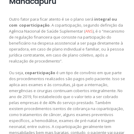
Manacapuru
Outro fator para ficar atento é se o plano será
integral ou
com coparticipação
. A coparticipação, segundo definição da
Agência Nacional de Saúde Suplementar (
ANS
), é o “mecanismo
de regulação financeira que consiste na participação do
beneficiário na despesa assistencial a ser paga diretamente à
operadora, em caso de plano individual e familiar, ou à pessoa
jurídica contratante, em caso de plano coletivo, após a
realização de procedimento”.
Ou seja,
coparticipação
é um tipo de convênio em que parte
dos procedimentos realizados são pagos pelo paciente. Isso se
aplica aos exames e às consultas, já que a internação,
emergências e cirurgias continuam cobertos integralmente. No
ano de 2019, foi estabelecido que o valor teto a ser cobrado
pelas empresas é de 40% do serviço prestado. Também
existem procedimentos isentos de cobrança na coparticipação,
como tratamentos de câncer, alguns exames preventivos
específicos, a hemodiálise, exames de pré-natal e triagem
neonatal, entre outros. A coparticipação geralmente tem
mensalidades bem mais baratas, contudo, o paciente vai pagar