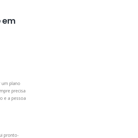
e em
ar um plano
mpre precisa
ro e a pessoa
ui pronto-