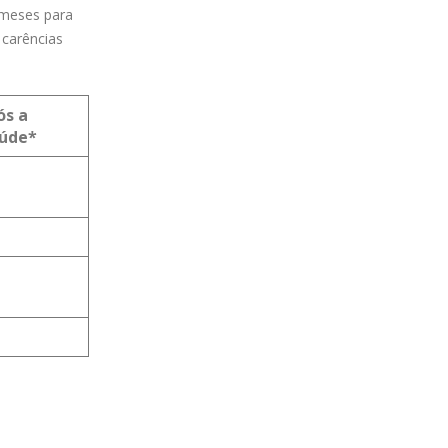
 meses para
 carências
ós a
aúde*