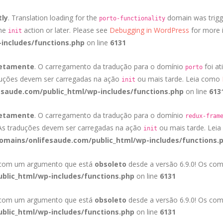
tly
. Translation loading for the
domain was trigge
porto-functionality
the
action or later. Please see
Debugging in WordPress
for more i
init
includes/functions.php
on line
6131
retamente
. O carregamento da tradução para o domínio
foi at
porto
duções devem ser carregadas na ação
ou mais tarde. Leia como
init
saude.com/public_html/wp-includes/functions.php
on line
613
retamente
. O carregamento da tradução para o domínio
redux-fram
 As traduções devem ser carregadas na ação
ou mais tarde. Lei
init
mains/onlifesaude.com/public_html/wp-includes/functions.
a com um argumento que está
obsoleto
desde a versão 6.9.0! Os com
blic_html/wp-includes/functions.php
on line
6131
a com um argumento que está
obsoleto
desde a versão 6.9.0! Os com
blic_html/wp-includes/functions.php
on line
6131