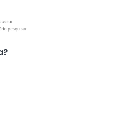
possui
ário pesquisar
a?