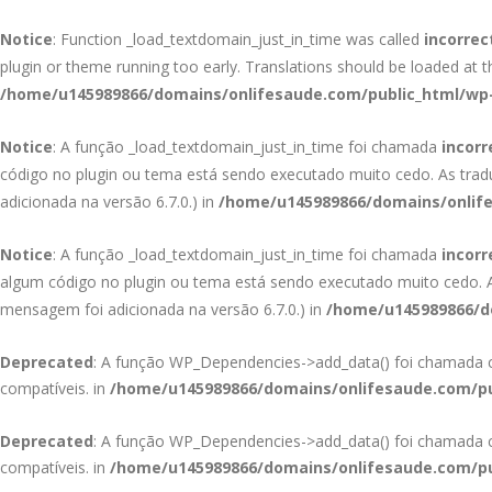
Notice
: Function _load_textdomain_just_in_time was called
incorrec
plugin or theme running too early. Translations should be loaded at 
/home/u145989866/domains/onlifesaude.com/public_html/wp-
Notice
: A função _load_textdomain_just_in_time foi chamada
incor
código no plugin ou tema está sendo executado muito cedo. As tra
adicionada na versão 6.7.0.) in
/home/u145989866/domains/onlife
Notice
: A função _load_textdomain_just_in_time foi chamada
incor
algum código no plugin ou tema está sendo executado muito cedo.
mensagem foi adicionada na versão 6.7.0.) in
/home/u145989866/do
Deprecated
: A função WP_Dependencies->add_data() foi chamad
compatíveis. in
/home/u145989866/domains/onlifesaude.com/pu
Deprecated
: A função WP_Dependencies->add_data() foi chamad
compatíveis. in
/home/u145989866/domains/onlifesaude.com/pu