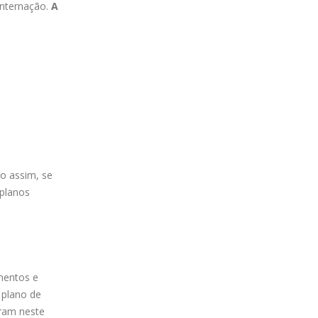
internação.
A
o assim, se
 planos
mentos e
 plano de
eram neste