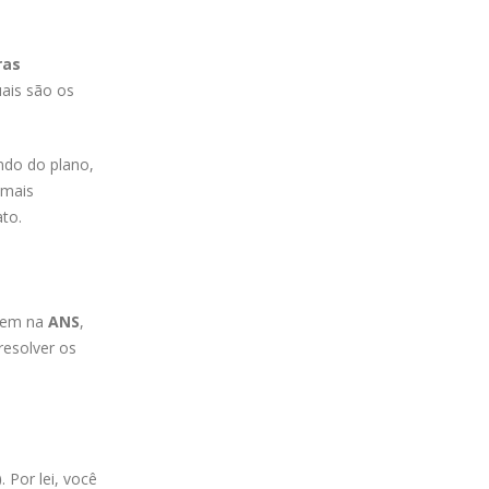
ras
ais são os
ndo do plano,
mais
to.
 tem na
ANS
,
resolver os
)
. Por lei, você