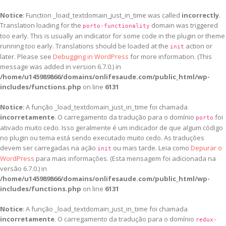
Notice
: Function _load_textdomain_just_in_time was called
incorrectly
.
Translation loading for the
domain was triggered
porto-functionality
too early. This is usually an indicator for some code in the plugin or theme
running too early. Translations should be loaded at the
action or
init
later. Please see
Debugging in WordPress
for more information. (This
message was added in version 6.7.0.) in
/home/u145989866/domains/onlifesaude.com/public_html/wp-
includes/functions.php
on line
6131
Notice
: A função _load_textdomain_just_in_time foi chamada
incorretamente
. O carregamento da tradução para o domínio
foi
porto
ativado muito cedo. Isso geralmente é um indicador de que algum código
no plugin ou tema está sendo executado muito cedo. As traduções
devem ser carregadas na ação
ou mais tarde. Leia como
Depurar o
init
WordPress
para mais informações. (Esta mensagem foi adicionada na
versão 6.7.0.) in
/home/u145989866/domains/onlifesaude.com/public_html/wp-
includes/functions.php
on line
6131
Notice
: A função _load_textdomain_just_in_time foi chamada
incorretamente
. O carregamento da tradução para o domínio
redux-