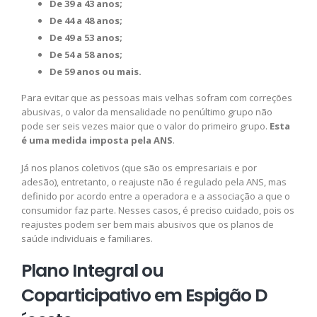
De 39 a 43 anos;
De 44 a 48 anos;
De 49 a 53 anos;
De 54 a 58 anos;
De 59 anos ou mais.
Para evitar que as pessoas mais velhas sofram com correções
abusivas, o valor da mensalidade no penúltimo grupo não
pode ser seis vezes maior que o valor do primeiro grupo.
Esta
é uma medida imposta pela ANS
.
Já nos planos coletivos (que são os empresariais e por
adesão), entretanto, o reajuste não é regulado pela ANS, mas
definido por acordo entre a operadora e a associação a que o
consumidor faz parte. Nesses casos, é preciso cuidado, pois os
reajustes podem ser bem mais abusivos que os planos de
saúde individuais e familiares.
Plano Integral ou
Coparticipativo em Espigão D