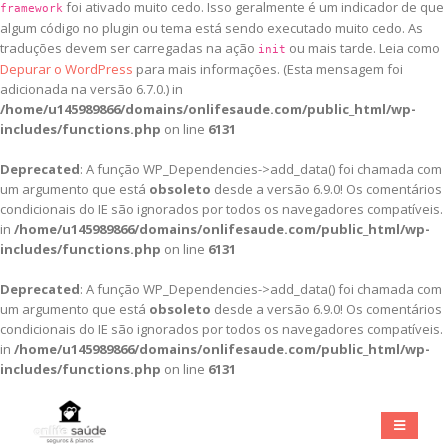
foi ativado muito cedo. Isso geralmente é um indicador de que
framework
algum código no plugin ou tema está sendo executado muito cedo. As
traduções devem ser carregadas na ação
ou mais tarde. Leia como
init
Depurar o WordPress
para mais informações. (Esta mensagem foi
adicionada na versão 6.7.0.) in
/home/u145989866/domains/onlifesaude.com/public_html/wp-
includes/functions.php
on line
6131
Deprecated
: A função WP_Dependencies->add_data() foi chamada com
um argumento que está
obsoleto
desde a versão 6.9.0! Os comentários
condicionais do IE são ignorados por todos os navegadores compatíveis.
in
/home/u145989866/domains/onlifesaude.com/public_html/wp-
includes/functions.php
on line
6131
Deprecated
: A função WP_Dependencies->add_data() foi chamada com
um argumento que está
obsoleto
desde a versão 6.9.0! Os comentários
condicionais do IE são ignorados por todos os navegadores compatíveis.
in
/home/u145989866/domains/onlifesaude.com/public_html/wp-
includes/functions.php
on line
6131