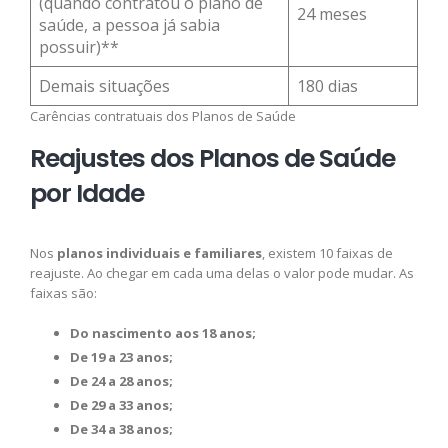
(quando contratou o plano de
24 meses
saúde, a pessoa já sabia
possuir)**
Demais situações
180 dias
Carências contratuais dos Planos de Saúde
Reajustes dos Planos de Saúde
por Idade
Nos
planos individuais e familiares
, existem 10 faixas de
reajuste. Ao chegar em cada uma delas o valor pode mudar. As
faixas são:
Do nascimento aos 18 anos;
De 19 a 23 anos;
De 24 a 28 anos;
De 29 a 33 anos;
De 34 a 38 anos;