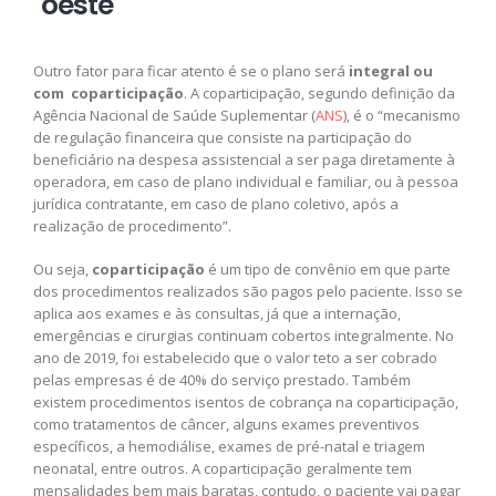
´oeste
Outro fator para ficar atento é se o plano será
integral ou
com coparticipação
. A coparticipação, segundo definição da
Agência Nacional de Saúde Suplementar (
ANS
), é o “mecanismo
de regulação financeira que consiste na participação do
beneficiário na despesa assistencial a ser paga diretamente à
operadora, em caso de plano individual e familiar, ou à pessoa
jurídica contratante, em caso de plano coletivo, após a
realização de procedimento”.
Ou seja,
coparticipação
é um tipo de convênio em que parte
dos procedimentos realizados são pagos pelo paciente. Isso se
aplica aos exames e às consultas, já que a internação,
emergências e cirurgias continuam cobertos integralmente. No
ano de 2019, foi estabelecido que o valor teto a ser cobrado
pelas empresas é de 40% do serviço prestado. Também
existem procedimentos isentos de cobrança na coparticipação,
como tratamentos de câncer, alguns exames preventivos
específicos, a hemodiálise, exames de pré-natal e triagem
neonatal, entre outros. A coparticipação geralmente tem
mensalidades bem mais baratas, contudo, o paciente vai pagar