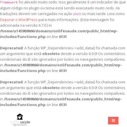
foi ativado muito cedo. Isso geralmente é um indicador de que
framework
algum código no plugin ou tema está sendo executado muito cedo. As
traduções devem ser carregadas na ação
ou mais tarde. Leia como
init
Depurar o WordPress
para mais informações. (Esta mensagem foi
adicionada na versão 6.7.0.) in
/home/u145989866/domains/onlifesaude.com/public_html/wp-
includes/functions.php
on line
6131
Deprecated
: A função WP_Dependencies->add_data() foi chamada com
um argumento que está
obsoleto
desde a versão 6.9.0! Os comentários
condicionais do IE são ignorados por todos os navegadores compatíveis.
in
/home/u145989866/domains/onlifesaude.com/public_html/wp-
includes/functions.php
on line
6131
Deprecated
: A função WP_Dependencies->add_data() foi chamada com
um argumento que está
obsoleto
desde a versão 6.9.0! Os comentários
condicionais do IE são ignorados por todos os navegadores compatíveis.
in
/home/u145989866/domains/onlifesaude.com/public_html/wp-
includes/functions.php
on line
6131