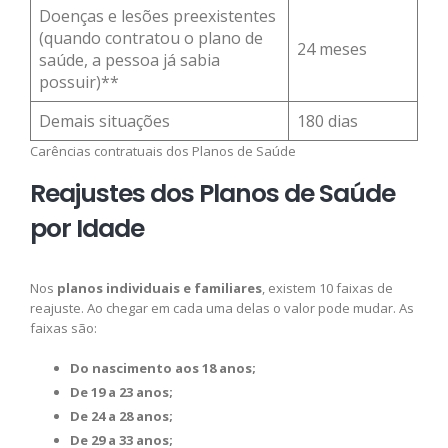
Doenças e lesões preexistentes
(quando contratou o plano de
24 meses
saúde, a pessoa já sabia
possuir)**
Demais situações
180 dias
Carências contratuais dos Planos de Saúde
Reajustes dos Planos de Saúde
por Idade
Nos
planos individuais e familiares
, existem 10 faixas de
reajuste. Ao chegar em cada uma delas o valor pode mudar. As
faixas são:
Do nascimento aos 18 anos;
De 19 a 23 anos;
De 24 a 28 anos;
De 29 a 33 anos;