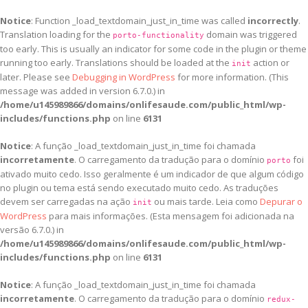
Notice
: Function _load_textdomain_just_in_time was called
incorrectly
.
Translation loading for the
domain was triggered
porto-functionality
too early. This is usually an indicator for some code in the plugin or theme
running too early. Translations should be loaded at the
action or
init
later. Please see
Debugging in WordPress
for more information. (This
message was added in version 6.7.0.) in
/home/u145989866/domains/onlifesaude.com/public_html/wp-
includes/functions.php
on line
6131
Notice
: A função _load_textdomain_just_in_time foi chamada
incorretamente
. O carregamento da tradução para o domínio
foi
porto
ativado muito cedo. Isso geralmente é um indicador de que algum código
no plugin ou tema está sendo executado muito cedo. As traduções
devem ser carregadas na ação
ou mais tarde. Leia como
Depurar o
init
WordPress
para mais informações. (Esta mensagem foi adicionada na
versão 6.7.0.) in
/home/u145989866/domains/onlifesaude.com/public_html/wp-
includes/functions.php
on line
6131
Notice
: A função _load_textdomain_just_in_time foi chamada
incorretamente
. O carregamento da tradução para o domínio
redux-