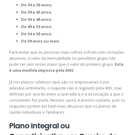
De 34 a 38 anos;
De 39 a 43 anos;
De 44 a 48 anos;
De 49 a 53 anos;
De 54 a 58 anos;
De 59 anos ou mais.
Para evitar que as pessoas mais velhas sofram com correções
abusivas, o valor da mensalidade no penúltimo grupo não
pode ser seis vezes maior que o valor do primeiro grupo.
Esta
é uma medida imposta pela ANS
.
Já nos planos coletivos (que são os empresariais e por
adesão), entretanto, o reajuste não é regulado pela ANS, mas
definido por acordo entre a operadora e a associação a que o
consumidor faz parte. Nesses casos, é preciso cuidado, pois os
reajustes podem ser bem mais abusivos que os planos de
saúde individuais e familiares.
Plano Integral ou