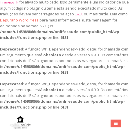
foi ativado muito cedo. Isso geralmente é um indicador de que
framework
algum código no plugin ou tema está sendo executado muito cedo. As
traduções devem ser carregadas na ação
ou mais tarde. Leia como
init
Depurar o WordPress
para mais informações. (Esta mensagem foi
adicionada na versão 6.7.0.) in
/home/u145989866/domains/onlifesaude.com/public_html/wp-
includes/functions.php
on line
6131
Deprecated
: A função WP_Dependencies->add_data() foi chamada com
um argumento que está
obsoleto
desde a versão 6.9.0! Os comentários
condicionais do IE são ignorados por todos os navegadores compatíveis.
in
/home/u145989866/domains/onlifesaude.com/public_html/wp-
includes/functions.php
on line
6131
Deprecated
: A função WP_Dependencies->add_data() foi chamada com
um argumento que está
obsoleto
desde a versão 6.9.0! Os comentários
condicionais do IE são ignorados por todos os navegadores compatíveis.
in
/home/u145989866/domains/onlifesaude.com/public_html/wp-
includes/functions.php
on line
6131