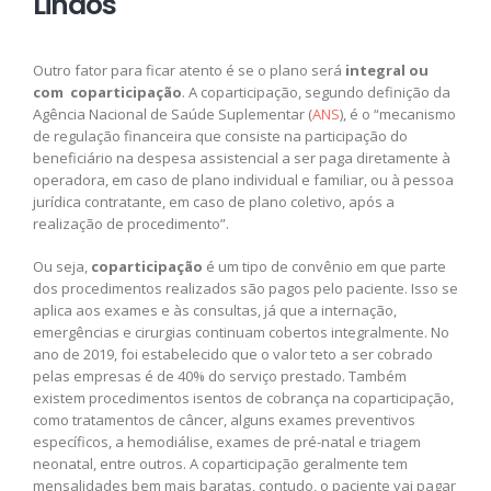
Lindos
Outro fator para ficar atento é se o plano será
integral ou
com coparticipação
. A coparticipação, segundo definição da
Agência Nacional de Saúde Suplementar (
ANS
), é o “mecanismo
de regulação financeira que consiste na participação do
beneficiário na despesa assistencial a ser paga diretamente à
operadora, em caso de plano individual e familiar, ou à pessoa
jurídica contratante, em caso de plano coletivo, após a
realização de procedimento”.
Ou seja,
coparticipação
é um tipo de convênio em que parte
dos procedimentos realizados são pagos pelo paciente. Isso se
aplica aos exames e às consultas, já que a internação,
emergências e cirurgias continuam cobertos integralmente. No
ano de 2019, foi estabelecido que o valor teto a ser cobrado
pelas empresas é de 40% do serviço prestado. Também
existem procedimentos isentos de cobrança na coparticipação,
como tratamentos de câncer, alguns exames preventivos
específicos, a hemodiálise, exames de pré-natal e triagem
neonatal, entre outros. A coparticipação geralmente tem
mensalidades bem mais baratas, contudo, o paciente vai pagar