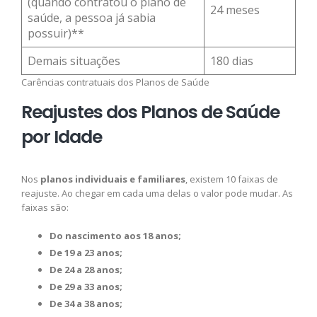
(quando contratou o plano de
24 meses
saúde, a pessoa já sabia
possuir)**
Demais situações
180 dias
Carências contratuais dos Planos de Saúde
Reajustes dos Planos de Saúde
por Idade
Nos
planos individuais e familiares
, existem 10 faixas de
reajuste. Ao chegar em cada uma delas o valor pode mudar. As
faixas são:
Do nascimento aos 18 anos;
De 19 a 23 anos;
De 24 a 28 anos;
De 29 a 33 anos;
De 34 a 38 anos;