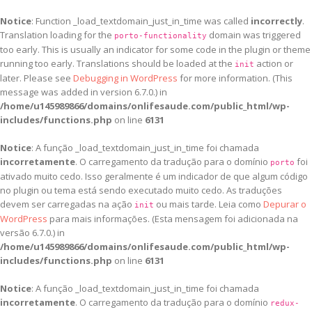
Notice
: Function _load_textdomain_just_in_time was called
incorrectly
.
Translation loading for the
domain was triggered
porto-functionality
too early. This is usually an indicator for some code in the plugin or theme
running too early. Translations should be loaded at the
action or
init
later. Please see
Debugging in WordPress
for more information. (This
message was added in version 6.7.0.) in
/home/u145989866/domains/onlifesaude.com/public_html/wp-
includes/functions.php
on line
6131
Notice
: A função _load_textdomain_just_in_time foi chamada
incorretamente
. O carregamento da tradução para o domínio
foi
porto
ativado muito cedo. Isso geralmente é um indicador de que algum código
no plugin ou tema está sendo executado muito cedo. As traduções
devem ser carregadas na ação
ou mais tarde. Leia como
Depurar o
init
WordPress
para mais informações. (Esta mensagem foi adicionada na
versão 6.7.0.) in
/home/u145989866/domains/onlifesaude.com/public_html/wp-
includes/functions.php
on line
6131
Notice
: A função _load_textdomain_just_in_time foi chamada
incorretamente
. O carregamento da tradução para o domínio
redux-