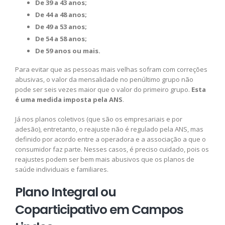
De 39 a 43 anos;
De 44 a 48 anos;
De 49 a 53 anos;
De 54 a 58 anos;
De 59 anos ou mais.
Para evitar que as pessoas mais velhas sofram com correções
abusivas, o valor da mensalidade no penúltimo grupo não
pode ser seis vezes maior que o valor do primeiro grupo.
Esta
é uma medida imposta pela ANS
.
Já nos planos coletivos (que são os empresariais e por
adesão), entretanto, o reajuste não é regulado pela ANS, mas
definido por acordo entre a operadora e a associação a que o
consumidor faz parte. Nesses casos, é preciso cuidado, pois os
reajustes podem ser bem mais abusivos que os planos de
saúde individuais e familiares.
Plano Integral ou
Coparticipativo em Campos