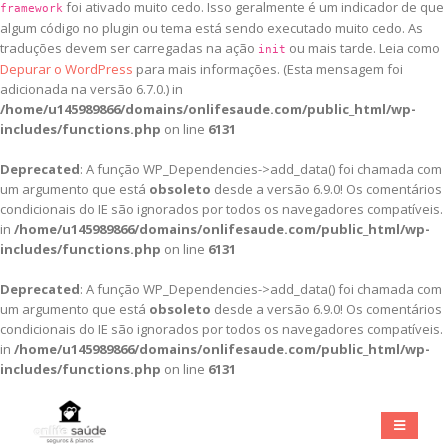
foi ativado muito cedo. Isso geralmente é um indicador de que
framework
algum código no plugin ou tema está sendo executado muito cedo. As
traduções devem ser carregadas na ação
ou mais tarde. Leia como
init
Depurar o WordPress
para mais informações. (Esta mensagem foi
adicionada na versão 6.7.0.) in
/home/u145989866/domains/onlifesaude.com/public_html/wp-
includes/functions.php
on line
6131
Deprecated
: A função WP_Dependencies->add_data() foi chamada com
um argumento que está
obsoleto
desde a versão 6.9.0! Os comentários
condicionais do IE são ignorados por todos os navegadores compatíveis.
in
/home/u145989866/domains/onlifesaude.com/public_html/wp-
includes/functions.php
on line
6131
Deprecated
: A função WP_Dependencies->add_data() foi chamada com
um argumento que está
obsoleto
desde a versão 6.9.0! Os comentários
condicionais do IE são ignorados por todos os navegadores compatíveis.
in
/home/u145989866/domains/onlifesaude.com/public_html/wp-
includes/functions.php
on line
6131