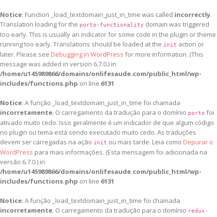
Notice
: Function _load_textdomain_just_in_time was called
incorrectly
.
Translation loading for the
domain was triggered
porto-functionality
too early. This is usually an indicator for some code in the plugin or theme
running too early. Translations should be loaded at the
action or
init
later. Please see
Debugging in WordPress
for more information. (This
message was added in version 6.7.0.) in
/home/u145989866/domains/onlifesaude.com/public_html/wp-
includes/functions.php
on line
6131
Notice
: A função _load_textdomain_just_in_time foi chamada
incorretamente
. O carregamento da tradução para o domínio
foi
porto
ativado muito cedo. Isso geralmente é um indicador de que algum código
no plugin ou tema está sendo executado muito cedo. As traduções
devem ser carregadas na ação
ou mais tarde. Leia como
Depurar o
init
WordPress
para mais informações. (Esta mensagem foi adicionada na
versão 6.7.0.) in
/home/u145989866/domains/onlifesaude.com/public_html/wp-
includes/functions.php
on line
6131
Notice
: A função _load_textdomain_just_in_time foi chamada
incorretamente
. O carregamento da tradução para o domínio
redux-