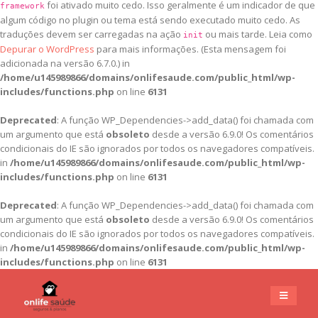
foi ativado muito cedo. Isso geralmente é um indicador de que
framework
algum código no plugin ou tema está sendo executado muito cedo. As
traduções devem ser carregadas na ação
ou mais tarde. Leia como
init
Depurar o WordPress
para mais informações. (Esta mensagem foi
adicionada na versão 6.7.0.) in
/home/u145989866/domains/onlifesaude.com/public_html/wp-
includes/functions.php
on line
6131
Deprecated
: A função WP_Dependencies->add_data() foi chamada com
um argumento que está
obsoleto
desde a versão 6.9.0! Os comentários
condicionais do IE são ignorados por todos os navegadores compatíveis.
in
/home/u145989866/domains/onlifesaude.com/public_html/wp-
includes/functions.php
on line
6131
Deprecated
: A função WP_Dependencies->add_data() foi chamada com
um argumento que está
obsoleto
desde a versão 6.9.0! Os comentários
condicionais do IE são ignorados por todos os navegadores compatíveis.
in
/home/u145989866/domains/onlifesaude.com/public_html/wp-
includes/functions.php
on line
6131