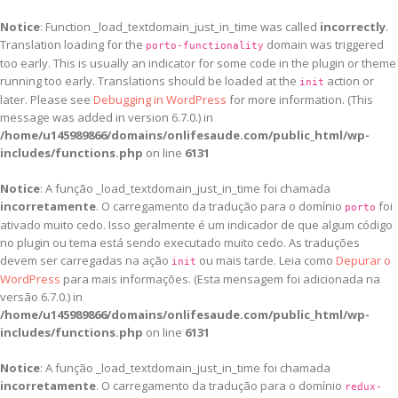
Notice
: Function _load_textdomain_just_in_time was called
incorrectly
.
Translation loading for the
domain was triggered
porto-functionality
too early. This is usually an indicator for some code in the plugin or theme
running too early. Translations should be loaded at the
action or
init
later. Please see
Debugging in WordPress
for more information. (This
message was added in version 6.7.0.) in
/home/u145989866/domains/onlifesaude.com/public_html/wp-
includes/functions.php
on line
6131
Notice
: A função _load_textdomain_just_in_time foi chamada
incorretamente
. O carregamento da tradução para o domínio
foi
porto
ativado muito cedo. Isso geralmente é um indicador de que algum código
no plugin ou tema está sendo executado muito cedo. As traduções
devem ser carregadas na ação
ou mais tarde. Leia como
Depurar o
init
WordPress
para mais informações. (Esta mensagem foi adicionada na
versão 6.7.0.) in
/home/u145989866/domains/onlifesaude.com/public_html/wp-
includes/functions.php
on line
6131
Notice
: A função _load_textdomain_just_in_time foi chamada
incorretamente
. O carregamento da tradução para o domínio
redux-