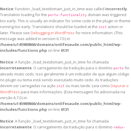
Notice
: Function _load_textdomain_just_in_time was called
incorrectly
.
Translation loading for the
domain was triggered
porto-functionality
too early. This is usually an indicator for some code in the plugin or theme
running too early. Translations should be loaded at the
action or
init
later. Please see
Debugging in WordPress
for more information. (This
message was added in version 6.7.0.) in
/home/u145989866/domains/onlifesaude.com/public_html/wp-
includes/functions.php
on line
6131
Notice
: A função _load_textdomain_just_in_time foi chamada
incorretamente
. O carregamento da tradução para o domínio
foi
porto
ativado muito cedo. Isso geralmente é um indicador de que algum código
no plugin ou tema está sendo executado muito cedo. As traduções
devem ser carregadas na ação
ou mais tarde. Leia como
Depurar o
init
WordPress
para mais informações. (Esta mensagem foi adicionada na
versão 6.7.0.) in
/home/u145989866/domains/onlifesaude.com/public_html/wp-
includes/functions.php
on line
6131
Notice
: A função _load_textdomain_just_in_time foi chamada
incorretamente
. O carregamento da tradução para o domínio
redux-