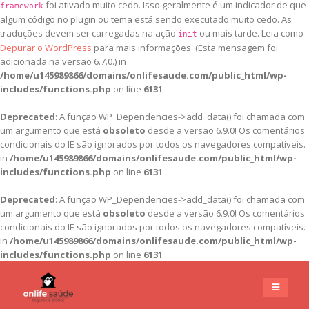
foi ativado muito cedo. Isso geralmente é um indicador de que
framework
algum código no plugin ou tema está sendo executado muito cedo. As
traduções devem ser carregadas na ação
ou mais tarde. Leia como
init
Depurar o WordPress
para mais informações. (Esta mensagem foi
adicionada na versão 6.7.0.) in
/home/u145989866/domains/onlifesaude.com/public_html/wp-
includes/functions.php
on line
6131
Deprecated
: A função WP_Dependencies->add_data() foi chamada com
um argumento que está
obsoleto
desde a versão 6.9.0! Os comentários
condicionais do IE são ignorados por todos os navegadores compatíveis.
in
/home/u145989866/domains/onlifesaude.com/public_html/wp-
includes/functions.php
on line
6131
Deprecated
: A função WP_Dependencies->add_data() foi chamada com
um argumento que está
obsoleto
desde a versão 6.9.0! Os comentários
condicionais do IE são ignorados por todos os navegadores compatíveis.
in
/home/u145989866/domains/onlifesaude.com/public_html/wp-
includes/functions.php
on line
6131