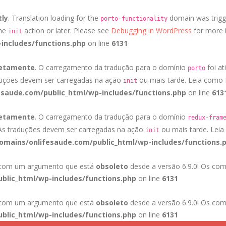
tly
. Translation loading for the
domain was trigge
porto-functionality
the
action or later. Please see
Debugging in WordPress
for more i
init
includes/functions.php
on line
6131
retamente
. O carregamento da tradução para o domínio
foi at
porto
duções devem ser carregadas na ação
ou mais tarde. Leia como
init
saude.com/public_html/wp-includes/functions.php
on line
613
retamente
. O carregamento da tradução para o domínio
redux-fram
 As traduções devem ser carregadas na ação
ou mais tarde. Lei
init
mains/onlifesaude.com/public_html/wp-includes/functions.
a com um argumento que está
obsoleto
desde a versão 6.9.0! Os com
blic_html/wp-includes/functions.php
on line
6131
a com um argumento que está
obsoleto
desde a versão 6.9.0! Os com
blic_html/wp-includes/functions.php
on line
6131