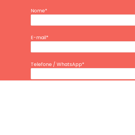
Nome*
E-mail*
Telefone / WhatsApp*
Tipo de Plano
Inserir Idade*