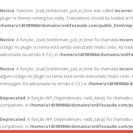
Notice
: Function _load_textdomain_just_in_time was called
incorrec
plugin or theme running too early. Translations should be loaded at 
/home/u145989866/domains/onlifesaude.com/public_html/wp-
Notice
: A função _load_textdomain_just_in_time foi chamada
incor
código no plugin ou tema está sendo executado muito cedo. As tra
adicionada na versão 6.7.0.) in
/home/u145989866/domains/onlife
Notice
: A função _load_textdomain_just_in_time foi chamada
incor
algum código no plugin ou tema está sendo executado muito cedo.
mensagem foi adicionada na versão 6.7.0.) in
/home/u145989866/do
Deprecated
: A função WP_Dependencies->add_data() foi chamad
compatíveis. in
/home/u145989866/domains/onlifesaude.com/pu
Deprecated
: A função WP_Dependencies->add_data() foi chamad
compatíveis. in
/home/u145989866/domains/onlifesaude.com/pu