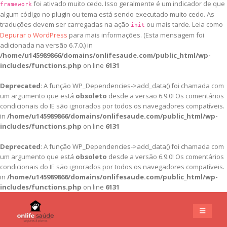
foi ativado muito cedo. Isso geralmente é um indicador de que
framework
algum código no plugin ou tema está sendo executado muito cedo. As
traduções devem ser carregadas na ação
ou mais tarde. Leia como
init
Depurar o WordPress
para mais informações. (Esta mensagem foi
adicionada na versão 6.7.0.) in
/home/u145989866/domains/onlifesaude.com/public_html/wp-
includes/functions.php
on line
6131
Deprecated
: A função WP_Dependencies->add_data() foi chamada com
um argumento que está
obsoleto
desde a versão 6.9.0! Os comentários
condicionais do IE são ignorados por todos os navegadores compatíveis.
in
/home/u145989866/domains/onlifesaude.com/public_html/wp-
includes/functions.php
on line
6131
Deprecated
: A função WP_Dependencies->add_data() foi chamada com
um argumento que está
obsoleto
desde a versão 6.9.0! Os comentários
condicionais do IE são ignorados por todos os navegadores compatíveis.
in
/home/u145989866/domains/onlifesaude.com/public_html/wp-
includes/functions.php
on line
6131