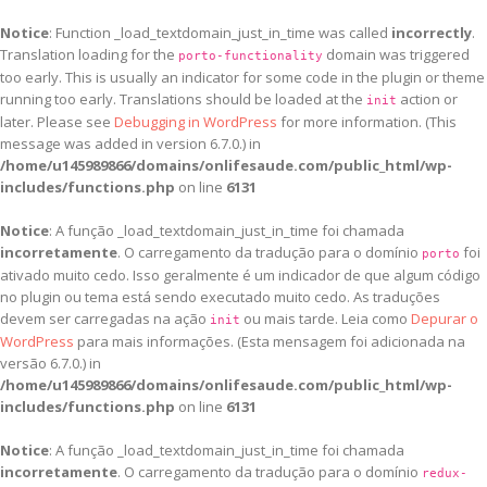
Notice
: Function _load_textdomain_just_in_time was called
incorrectly
.
Translation loading for the
domain was triggered
porto-functionality
too early. This is usually an indicator for some code in the plugin or theme
running too early. Translations should be loaded at the
action or
init
later. Please see
Debugging in WordPress
for more information. (This
message was added in version 6.7.0.) in
/home/u145989866/domains/onlifesaude.com/public_html/wp-
includes/functions.php
on line
6131
Notice
: A função _load_textdomain_just_in_time foi chamada
incorretamente
. O carregamento da tradução para o domínio
foi
porto
ativado muito cedo. Isso geralmente é um indicador de que algum código
no plugin ou tema está sendo executado muito cedo. As traduções
devem ser carregadas na ação
ou mais tarde. Leia como
Depurar o
init
WordPress
para mais informações. (Esta mensagem foi adicionada na
versão 6.7.0.) in
/home/u145989866/domains/onlifesaude.com/public_html/wp-
includes/functions.php
on line
6131
Notice
: A função _load_textdomain_just_in_time foi chamada
incorretamente
. O carregamento da tradução para o domínio
redux-