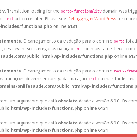
tly
. Translation loading for the
domain was trigge
porto-functionality
the
action or later. Please see
Debugging in WordPress
for more i
init
includes/functions.php
on line
6131
retamente
. O carregamento da tradução para o domínio
foi at
porto
duções devem ser carregadas na ação
ou mais tarde. Leia como
init
saude.com/public_html/wp-includes/functions.php
on line
613
retamente
. O carregamento da tradução para o domínio
redux-fram
 As traduções devem ser carregadas na ação
ou mais tarde. Lei
init
mains/onlifesaude.com/public_html/wp-includes/functions.
a com um argumento que está
obsoleto
desde a versão 6.9.0! Os com
blic_html/wp-includes/functions.php
on line
6131
a com um argumento que está
obsoleto
desde a versão 6.9.0! Os com
blic_html/wp-includes/functions.php
on line
6131