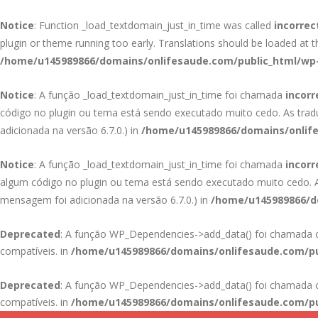
Notice
: Function _load_textdomain_just_in_time was called
incorrec
plugin or theme running too early. Translations should be loaded at 
/home/u145989866/domains/onlifesaude.com/public_html/wp-
Notice
: A função _load_textdomain_just_in_time foi chamada
incor
código no plugin ou tema está sendo executado muito cedo. As tra
adicionada na versão 6.7.0.) in
/home/u145989866/domains/onlife
Notice
: A função _load_textdomain_just_in_time foi chamada
incor
algum código no plugin ou tema está sendo executado muito cedo.
mensagem foi adicionada na versão 6.7.0.) in
/home/u145989866/do
Deprecated
: A função WP_Dependencies->add_data() foi chamad
compatíveis. in
/home/u145989866/domains/onlifesaude.com/pu
Deprecated
: A função WP_Dependencies->add_data() foi chamad
compatíveis. in
/home/u145989866/domains/onlifesaude.com/pu