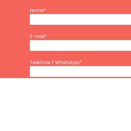
Nome*
E-mail*
Telefone / WhatsApp*
Tipo de Plano
Inserir Idade*