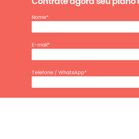
Contrate agora seu plano
Nome*
E-mail*
Telefone / WhatsApp*
Tipo de Plano
Inserir Idade*