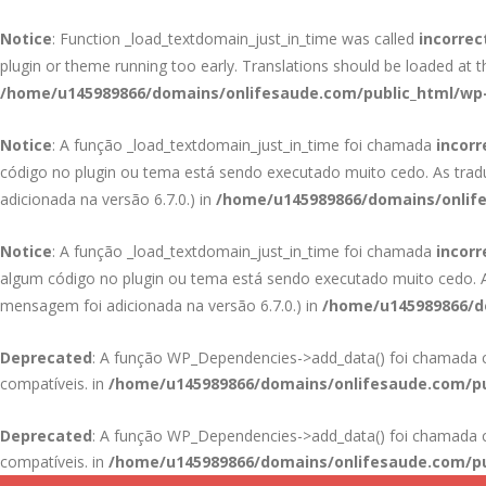
Notice
: Function _load_textdomain_just_in_time was called
incorrec
plugin or theme running too early. Translations should be loaded at 
/home/u145989866/domains/onlifesaude.com/public_html/wp-
Notice
: A função _load_textdomain_just_in_time foi chamada
incor
código no plugin ou tema está sendo executado muito cedo. As tra
adicionada na versão 6.7.0.) in
/home/u145989866/domains/onlife
Notice
: A função _load_textdomain_just_in_time foi chamada
incor
algum código no plugin ou tema está sendo executado muito cedo.
mensagem foi adicionada na versão 6.7.0.) in
/home/u145989866/do
Deprecated
: A função WP_Dependencies->add_data() foi chamad
compatíveis. in
/home/u145989866/domains/onlifesaude.com/pu
Deprecated
: A função WP_Dependencies->add_data() foi chamad
compatíveis. in
/home/u145989866/domains/onlifesaude.com/pu