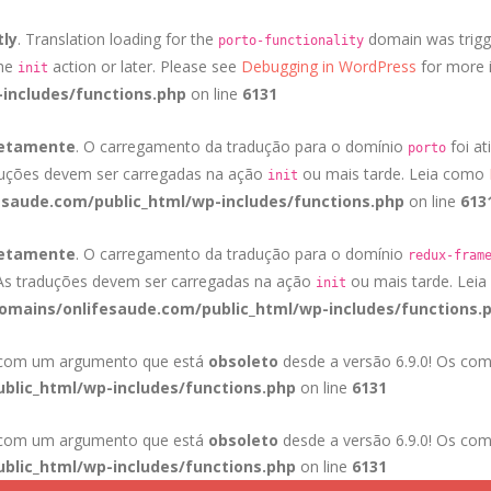
tly
. Translation loading for the
domain was trigge
porto-functionality
the
action or later. Please see
Debugging in WordPress
for more i
init
includes/functions.php
on line
6131
retamente
. O carregamento da tradução para o domínio
foi at
porto
duções devem ser carregadas na ação
ou mais tarde. Leia como
init
saude.com/public_html/wp-includes/functions.php
on line
613
retamente
. O carregamento da tradução para o domínio
redux-fram
 As traduções devem ser carregadas na ação
ou mais tarde. Lei
init
mains/onlifesaude.com/public_html/wp-includes/functions.
a com um argumento que está
obsoleto
desde a versão 6.9.0! Os com
blic_html/wp-includes/functions.php
on line
6131
a com um argumento que está
obsoleto
desde a versão 6.9.0! Os com
blic_html/wp-includes/functions.php
on line
6131