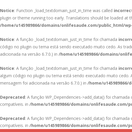
Notice
: Function _load_textdomain_just_in_time was called
incorrec
plugin or theme running too early. Translations should be loaded at 
/home/u145989866/domains/onlifesaude.com/public_html/wp-
Notice
: A função _load_textdomain_just_in_time foi chamada
incor
código no plugin ou tema está sendo executado muito cedo. As tra
adicionada na versão 6.7.0.) in
/home/u145989866/domains/onlife
Notice
: A função _load_textdomain_just_in_time foi chamada
incor
algum código no plugin ou tema está sendo executado muito cedo.
mensagem foi adicionada na versão 6.7.0.) in
/home/u145989866/do
Deprecated
: A função WP_Dependencies->add_data() foi chamad
compatíveis. in
/home/u145989866/domains/onlifesaude.com/pu
Deprecated
: A função WP_Dependencies->add_data() foi chamad
compatíveis. in
/home/u145989866/domains/onlifesaude.com/pu