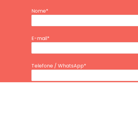
Nome*
E-mail*
Telefone / WhatsApp*
Tipo de Plano
Inserir Idade*