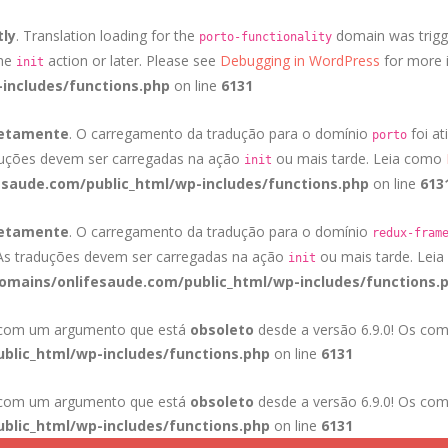
tly
. Translation loading for the
domain was trigge
porto-functionality
the
action or later. Please see
Debugging in WordPress
for more i
init
includes/functions.php
on line
6131
retamente
. O carregamento da tradução para o domínio
foi at
porto
duções devem ser carregadas na ação
ou mais tarde. Leia como
init
saude.com/public_html/wp-includes/functions.php
on line
613
retamente
. O carregamento da tradução para o domínio
redux-fram
 As traduções devem ser carregadas na ação
ou mais tarde. Lei
init
mains/onlifesaude.com/public_html/wp-includes/functions.
a com um argumento que está
obsoleto
desde a versão 6.9.0! Os com
blic_html/wp-includes/functions.php
on line
6131
a com um argumento que está
obsoleto
desde a versão 6.9.0! Os com
blic_html/wp-includes/functions.php
on line
6131