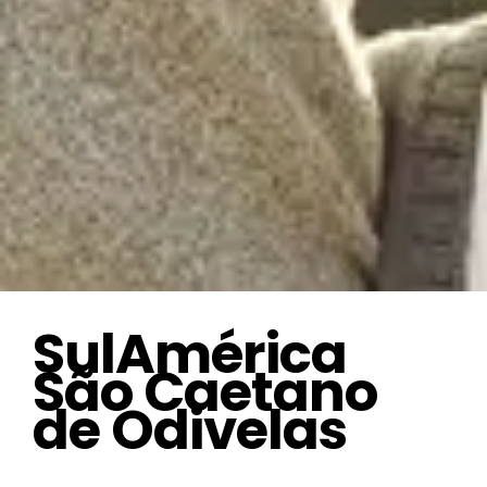
SulAmérica
São Caetano
de Odivelas