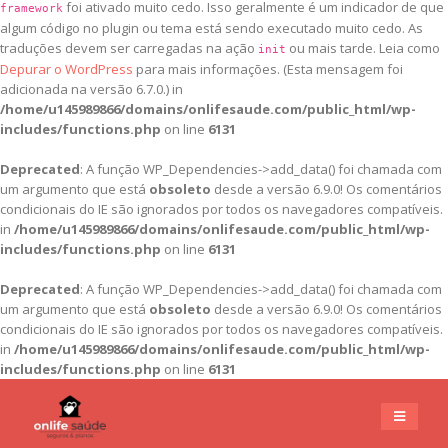
foi ativado muito cedo. Isso geralmente é um indicador de que
framework
algum código no plugin ou tema está sendo executado muito cedo. As
traduções devem ser carregadas na ação
ou mais tarde. Leia como
init
Depurar o WordPress
para mais informações. (Esta mensagem foi
adicionada na versão 6.7.0.) in
/home/u145989866/domains/onlifesaude.com/public_html/wp-
includes/functions.php
on line
6131
Deprecated
: A função WP_Dependencies->add_data() foi chamada com
um argumento que está
obsoleto
desde a versão 6.9.0! Os comentários
condicionais do IE são ignorados por todos os navegadores compatíveis.
in
/home/u145989866/domains/onlifesaude.com/public_html/wp-
includes/functions.php
on line
6131
Deprecated
: A função WP_Dependencies->add_data() foi chamada com
um argumento que está
obsoleto
desde a versão 6.9.0! Os comentários
condicionais do IE são ignorados por todos os navegadores compatíveis.
in
/home/u145989866/domains/onlifesaude.com/public_html/wp-
includes/functions.php
on line
6131