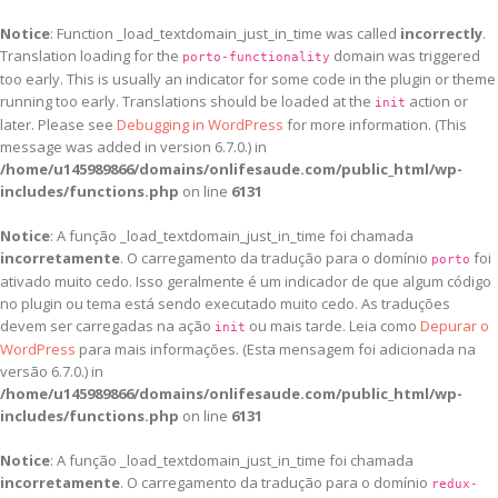
Notice
: Function _load_textdomain_just_in_time was called
incorrectly
.
Translation loading for the
domain was triggered
porto-functionality
too early. This is usually an indicator for some code in the plugin or theme
running too early. Translations should be loaded at the
action or
init
later. Please see
Debugging in WordPress
for more information. (This
message was added in version 6.7.0.) in
/home/u145989866/domains/onlifesaude.com/public_html/wp-
includes/functions.php
on line
6131
Notice
: A função _load_textdomain_just_in_time foi chamada
incorretamente
. O carregamento da tradução para o domínio
foi
porto
ativado muito cedo. Isso geralmente é um indicador de que algum código
no plugin ou tema está sendo executado muito cedo. As traduções
devem ser carregadas na ação
ou mais tarde. Leia como
Depurar o
init
WordPress
para mais informações. (Esta mensagem foi adicionada na
versão 6.7.0.) in
/home/u145989866/domains/onlifesaude.com/public_html/wp-
includes/functions.php
on line
6131
Notice
: A função _load_textdomain_just_in_time foi chamada
incorretamente
. O carregamento da tradução para o domínio
redux-