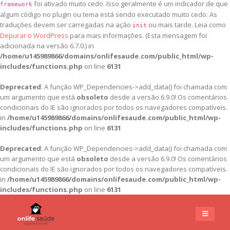
foi ativado muito cedo. Isso geralmente é um indicador de que
framework
algum código no plugin ou tema está sendo executado muito cedo. As
traduções devem ser carregadas na ação
ou mais tarde. Leia como
init
Depurar o WordPress
para mais informações. (Esta mensagem foi
adicionada na versão 6.7.0.) in
/home/u145989866/domains/onlifesaude.com/public_html/wp-
includes/functions.php
on line
6131
Deprecated
: A função WP_Dependencies->add_data() foi chamada com
um argumento que está
obsoleto
desde a versão 6.9.0! Os comentários
condicionais do IE são ignorados por todos os navegadores compatíveis.
in
/home/u145989866/domains/onlifesaude.com/public_html/wp-
includes/functions.php
on line
6131
Deprecated
: A função WP_Dependencies->add_data() foi chamada com
um argumento que está
obsoleto
desde a versão 6.9.0! Os comentários
condicionais do IE são ignorados por todos os navegadores compatíveis.
in
/home/u145989866/domains/onlifesaude.com/public_html/wp-
includes/functions.php
on line
6131