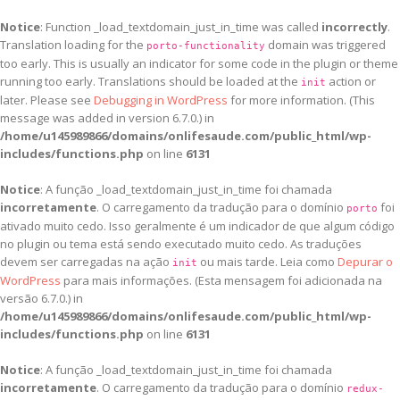
Notice
: Function _load_textdomain_just_in_time was called
incorrectly
.
Translation loading for the
domain was triggered
porto-functionality
too early. This is usually an indicator for some code in the plugin or theme
running too early. Translations should be loaded at the
action or
init
later. Please see
Debugging in WordPress
for more information. (This
message was added in version 6.7.0.) in
/home/u145989866/domains/onlifesaude.com/public_html/wp-
includes/functions.php
on line
6131
Notice
: A função _load_textdomain_just_in_time foi chamada
incorretamente
. O carregamento da tradução para o domínio
foi
porto
ativado muito cedo. Isso geralmente é um indicador de que algum código
no plugin ou tema está sendo executado muito cedo. As traduções
devem ser carregadas na ação
ou mais tarde. Leia como
Depurar o
init
WordPress
para mais informações. (Esta mensagem foi adicionada na
versão 6.7.0.) in
/home/u145989866/domains/onlifesaude.com/public_html/wp-
includes/functions.php
on line
6131
Notice
: A função _load_textdomain_just_in_time foi chamada
incorretamente
. O carregamento da tradução para o domínio
redux-