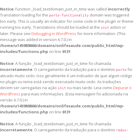
Notice
: Function _load_textdomain_just_in_time was called
incorrectly
.
Translation loading for the
domain was triggered
porto-functionality
too early. This is usually an indicator for some code in the plugin or theme
running too early. Translations should be loaded at the
action or
init
later. Please see
Debugging in WordPress
for more information. (This
message was added in version 6.7.0.) in
/home/u145989866/domains/onlifesaude.com/public_html/wp-
includes/functions.php
on line
6131
Notice
: A função _load_textdomain_just_in_time foi chamada
incorretamente
. O carregamento da tradução para o domínio
foi
porto
ativado muito cedo. Isso geralmente é um indicador de que algum código
no plugin ou tema está sendo executado muito cedo. As traduções
devem ser carregadas na ação
ou mais tarde. Leia como
Depurar o
init
WordPress
para mais informações. (Esta mensagem foi adicionada na
versão 6.7.0.) in
/home/u145989866/domains/onlifesaude.com/public_html/wp-
includes/functions.php
on line
6131
Notice
: A função _load_textdomain_just_in_time foi chamada
incorretamente
. O carregamento da tradução para o domínio
redux-