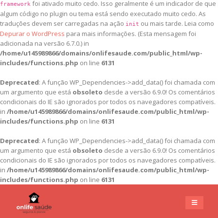
foi ativado muito cedo. Isso geralmente é um indicador de que
framework
algum código no plugin ou tema está sendo executado muito cedo. As
traduções devem ser carregadas na ação
ou mais tarde. Leia como
init
Depurar o WordPress
para mais informações. (Esta mensagem foi
adicionada na versão 6.7.0.) in
/home/u145989866/domains/onlifesaude.com/public_html/wp-
includes/functions.php
on line
6131
Deprecated
: A função WP_Dependencies->add_data() foi chamada com
um argumento que está
obsoleto
desde a versão 6.9.0! Os comentários
condicionais do IE são ignorados por todos os navegadores compatíveis.
in
/home/u145989866/domains/onlifesaude.com/public_html/wp-
includes/functions.php
on line
6131
Deprecated
: A função WP_Dependencies->add_data() foi chamada com
um argumento que está
obsoleto
desde a versão 6.9.0! Os comentários
condicionais do IE são ignorados por todos os navegadores compatíveis.
in
/home/u145989866/domains/onlifesaude.com/public_html/wp-
includes/functions.php
on line
6131