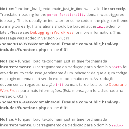
Notice
: Function _load_textdomain_just_in_time was called
incorrectly
.
Translation loading for the
domain was triggered
porto-functionality
too early. This is usually an indicator for some code in the plugin or theme
running too early. Translations should be loaded at the
action or
init
later. Please see
Debugging in WordPress
for more information. (This
message was added in version 6.7.0.) in
/home/u145989866/domains/onlifesaude.com/public_html/wp-
includes/functions.php
on line
6131
Notice
: A função _load_textdomain_just_in_time foi chamada
incorretamente
. O carregamento da tradução para o domínio
foi
porto
ativado muito cedo. Isso geralmente é um indicador de que algum código
no plugin ou tema está sendo executado muito cedo. As traduções
devem ser carregadas na ação
ou mais tarde. Leia como
Depurar o
init
WordPress
para mais informações. (Esta mensagem foi adicionada na
versão 6.7.0.) in
/home/u145989866/domains/onlifesaude.com/public_html/wp-
includes/functions.php
on line
6131
Notice
: A função _load_textdomain_just_in_time foi chamada
incorretamente
. O carregamento da tradução para o domínio
redux-