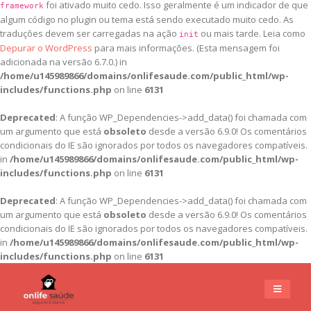
foi ativado muito cedo. Isso geralmente é um indicador de que
framework
algum código no plugin ou tema está sendo executado muito cedo. As
traduções devem ser carregadas na ação
ou mais tarde. Leia como
init
Depurar o WordPress
para mais informações. (Esta mensagem foi
adicionada na versão 6.7.0.) in
/home/u145989866/domains/onlifesaude.com/public_html/wp-
includes/functions.php
on line
6131
Deprecated
: A função WP_Dependencies->add_data() foi chamada com
um argumento que está
obsoleto
desde a versão 6.9.0! Os comentários
condicionais do IE são ignorados por todos os navegadores compatíveis.
in
/home/u145989866/domains/onlifesaude.com/public_html/wp-
includes/functions.php
on line
6131
Deprecated
: A função WP_Dependencies->add_data() foi chamada com
um argumento que está
obsoleto
desde a versão 6.9.0! Os comentários
condicionais do IE são ignorados por todos os navegadores compatíveis.
in
/home/u145989866/domains/onlifesaude.com/public_html/wp-
includes/functions.php
on line
6131