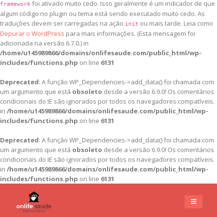
foi ativado muito cedo. Isso geralmente é um indicador de que
framework
algum código no plugin ou tema está sendo executado muito cedo. As
traduções devem ser carregadas na ação
ou mais tarde. Leia como
init
Depurar o WordPress
para mais informações. (Esta mensagem foi
adicionada na versão 6.7.0.) in
/home/u145989866/domains/onlifesaude.com/public_html/wp-
includes/functions.php
on line
6131
Deprecated
: A função WP_Dependencies->add_data() foi chamada com
um argumento que está
obsoleto
desde a versão 6.9.0! Os comentários
condicionais do IE são ignorados por todos os navegadores compatíveis.
in
/home/u145989866/domains/onlifesaude.com/public_html/wp-
includes/functions.php
on line
6131
Deprecated
: A função WP_Dependencies->add_data() foi chamada com
um argumento que está
obsoleto
desde a versão 6.9.0! Os comentários
condicionais do IE são ignorados por todos os navegadores compatíveis.
in
/home/u145989866/domains/onlifesaude.com/public_html/wp-
includes/functions.php
on line
6131