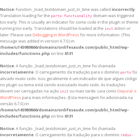
Notice
: Function _load_textdomain_just_in_time was called
incorrectly
.
Translation loading for the
domain was triggered
porto-functionality
too early. This is usually an indicator for some code in the plugin or theme
running too early. Translations should be loaded at the
action or
init
later. Please see
Debugging in WordPress
for more information. (This
message was added in version 6.7.0.) in
/home/u145989866/domains/onlifesaude.com/public_html/wp-
includes/functions.php
on line
6131
Notice
: A função _load_textdomain_just_in_time foi chamada
incorretamente
. O carregamento da tradução para o domínio
foi
porto
ativado muito cedo. Isso geralmente é um indicador de que algum código
no plugin ou tema está sendo executado muito cedo. As traduções
devem ser carregadas na ação
ou mais tarde. Leia como
Depurar o
init
WordPress
para mais informações. (Esta mensagem foi adicionada na
versão 6.7.0.) in
/home/u145989866/domains/onlifesaude.com/public_html/wp-
includes/functions.php
on line
6131
Notice
: A função _load_textdomain_just_in_time foi chamada
incorretamente
. O carregamento da tradução para o domínio
redux-