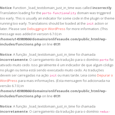
Notice
: Function _load_textdomain_just_in_time was called
incorrectly
.
Translation loading for the
domain was triggered
porto-functionality
too early. This is usually an indicator for some code in the plugin or theme
running too early. Translations should be loaded at the
action or
init
later. Please see
Debugging in WordPress
for more information. (This
message was added in version 6.7.0.) in
/home/u145989866/domains/onlifesaude.com/public_html/wp-
includes/functions.php
on line
6131
Notice
: A função _load_textdomain_just_in_time foi chamada
incorretamente
. O carregamento da tradução para o domínio
foi
porto
ativado muito cedo. Isso geralmente é um indicador de que algum código
no plugin ou tema está sendo executado muito cedo. As traduções
devem ser carregadas na ação
ou mais tarde. Leia como
Depurar o
init
WordPress
para mais informações. (Esta mensagem foi adicionada na
versão 6.7.0.) in
/home/u145989866/domains/onlifesaude.com/public_html/wp-
includes/functions.php
on line
6131
Notice
: A função _load_textdomain_just_in_time foi chamada
incorretamente
. O carregamento da tradução para o domínio
redux-