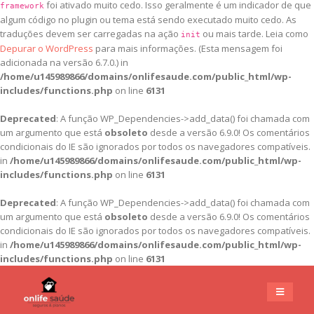
foi ativado muito cedo. Isso geralmente é um indicador de que
framework
algum código no plugin ou tema está sendo executado muito cedo. As
traduções devem ser carregadas na ação
ou mais tarde. Leia como
init
Depurar o WordPress
para mais informações. (Esta mensagem foi
adicionada na versão 6.7.0.) in
/home/u145989866/domains/onlifesaude.com/public_html/wp-
includes/functions.php
on line
6131
Deprecated
: A função WP_Dependencies->add_data() foi chamada com
um argumento que está
obsoleto
desde a versão 6.9.0! Os comentários
condicionais do IE são ignorados por todos os navegadores compatíveis.
in
/home/u145989866/domains/onlifesaude.com/public_html/wp-
includes/functions.php
on line
6131
Deprecated
: A função WP_Dependencies->add_data() foi chamada com
um argumento que está
obsoleto
desde a versão 6.9.0! Os comentários
condicionais do IE são ignorados por todos os navegadores compatíveis.
in
/home/u145989866/domains/onlifesaude.com/public_html/wp-
includes/functions.php
on line
6131