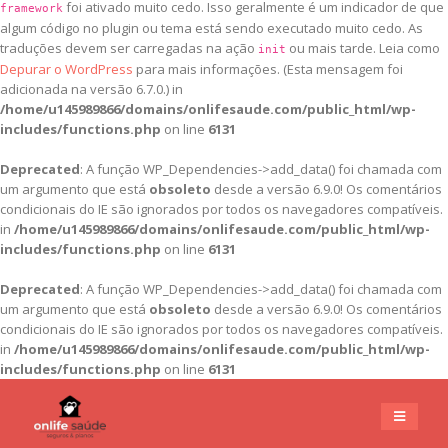
foi ativado muito cedo. Isso geralmente é um indicador de que
framework
algum código no plugin ou tema está sendo executado muito cedo. As
traduções devem ser carregadas na ação
ou mais tarde. Leia como
init
Depurar o WordPress
para mais informações. (Esta mensagem foi
adicionada na versão 6.7.0.) in
/home/u145989866/domains/onlifesaude.com/public_html/wp-
includes/functions.php
on line
6131
Deprecated
: A função WP_Dependencies->add_data() foi chamada com
um argumento que está
obsoleto
desde a versão 6.9.0! Os comentários
condicionais do IE são ignorados por todos os navegadores compatíveis.
in
/home/u145989866/domains/onlifesaude.com/public_html/wp-
includes/functions.php
on line
6131
Deprecated
: A função WP_Dependencies->add_data() foi chamada com
um argumento que está
obsoleto
desde a versão 6.9.0! Os comentários
condicionais do IE são ignorados por todos os navegadores compatíveis.
in
/home/u145989866/domains/onlifesaude.com/public_html/wp-
includes/functions.php
on line
6131