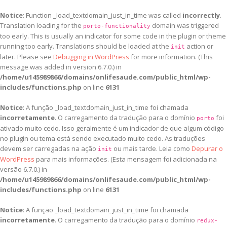
Notice
: Function _load_textdomain_just_in_time was called
incorrectly
.
Translation loading for the
domain was triggered
porto-functionality
too early. This is usually an indicator for some code in the plugin or theme
running too early. Translations should be loaded at the
action or
init
later. Please see
Debugging in WordPress
for more information. (This
message was added in version 6.7.0.) in
/home/u145989866/domains/onlifesaude.com/public_html/wp-
includes/functions.php
on line
6131
Notice
: A função _load_textdomain_just_in_time foi chamada
incorretamente
. O carregamento da tradução para o domínio
foi
porto
ativado muito cedo. Isso geralmente é um indicador de que algum código
no plugin ou tema está sendo executado muito cedo. As traduções
devem ser carregadas na ação
ou mais tarde. Leia como
Depurar o
init
WordPress
para mais informações. (Esta mensagem foi adicionada na
versão 6.7.0.) in
/home/u145989866/domains/onlifesaude.com/public_html/wp-
includes/functions.php
on line
6131
Notice
: A função _load_textdomain_just_in_time foi chamada
incorretamente
. O carregamento da tradução para o domínio
redux-