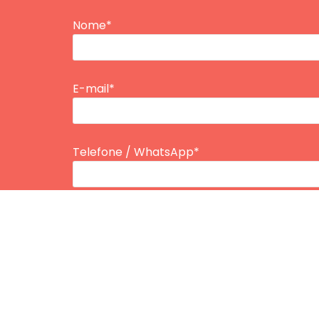
Nome*
E-mail*
Telefone / WhatsApp*
Tipo de Plano
Inserir Idade*