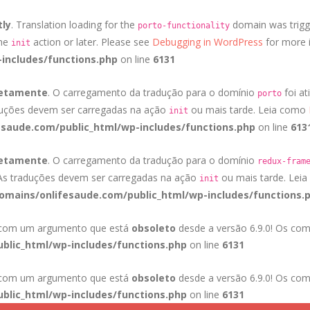
tly
. Translation loading for the
domain was trigge
porto-functionality
the
action or later. Please see
Debugging in WordPress
for more i
init
includes/functions.php
on line
6131
retamente
. O carregamento da tradução para o domínio
foi at
porto
duções devem ser carregadas na ação
ou mais tarde. Leia como
init
saude.com/public_html/wp-includes/functions.php
on line
613
retamente
. O carregamento da tradução para o domínio
redux-fram
 As traduções devem ser carregadas na ação
ou mais tarde. Lei
init
mains/onlifesaude.com/public_html/wp-includes/functions.
a com um argumento que está
obsoleto
desde a versão 6.9.0! Os com
blic_html/wp-includes/functions.php
on line
6131
a com um argumento que está
obsoleto
desde a versão 6.9.0! Os com
blic_html/wp-includes/functions.php
on line
6131