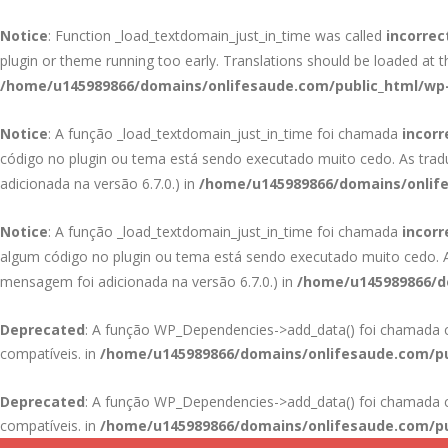
Notice
: Function _load_textdomain_just_in_time was called
incorrec
plugin or theme running too early. Translations should be loaded at 
/home/u145989866/domains/onlifesaude.com/public_html/wp-
Notice
: A função _load_textdomain_just_in_time foi chamada
incor
código no plugin ou tema está sendo executado muito cedo. As tra
adicionada na versão 6.7.0.) in
/home/u145989866/domains/onlife
Notice
: A função _load_textdomain_just_in_time foi chamada
incor
algum código no plugin ou tema está sendo executado muito cedo.
mensagem foi adicionada na versão 6.7.0.) in
/home/u145989866/do
Deprecated
: A função WP_Dependencies->add_data() foi chamad
compatíveis. in
/home/u145989866/domains/onlifesaude.com/pu
Deprecated
: A função WP_Dependencies->add_data() foi chamad
compatíveis. in
/home/u145989866/domains/onlifesaude.com/pu