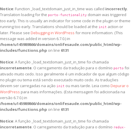
Notice
: Function _load_textdomain_just_in_time was called
incorrectly
.
Translation loading for the
domain was triggered
porto-functionality
too early. This is usually an indicator for some code in the plugin or theme
running too early. Translations should be loaded at the
action or
init
later. Please see
Debugging in WordPress
for more information. (This
message was added in version 6.7.0.) in
/home/u145989866/domains/onlifesaude.com/public_html/wp-
includes/functions.php
on line
6131
Notice
: A função _load_textdomain_just_in_time foi chamada
incorretamente
. O carregamento da tradução para o domínio
foi
porto
ativado muito cedo. Isso geralmente é um indicador de que algum código
no plugin ou tema está sendo executado muito cedo. As traduções
devem ser carregadas na ação
ou mais tarde. Leia como
Depurar o
init
WordPress
para mais informações. (Esta mensagem foi adicionada na
versão 6.7.0.) in
/home/u145989866/domains/onlifesaude.com/public_html/wp-
includes/functions.php
on line
6131
Notice
: A função _load_textdomain_just_in_time foi chamada
incorretamente
. O carregamento da tradução para o domínio
redux-