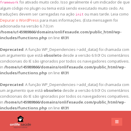
foi ativado muito cedo. Isso geralmente é um indicador de que
framework
algum código no plugin ou tema está sendo executado muito cedo. As
traduções devem ser carregadas na ação
ou mais tarde. Leia como
init
Depurar o WordPress
para mais informações. (Esta mensagem foi
adicionada na versão 6.7.0.) in
/home/u145989866/domains/onlifesaude.com/public_html/wp-
includes/functions.php
on line
6131
Deprecated
: A função WP_Dependencies->add_data() foi chamada com
um argumento que está
obsoleto
desde a versão 6.9.0! Os comentários
condicionais do IE são ignorados por todos os navegadores compatíveis.
in
/home/u145989866/domains/onlifesaude.com/public_html/wp-
includes/functions.php
on line
6131
Deprecated
: A função WP_Dependencies->add_data() foi chamada com
um argumento que está
obsoleto
desde a versão 6.9.0! Os comentários
condicionais do IE são ignorados por todos os navegadores compatíveis.
in
/home/u145989866/domains/onlifesaude.com/public_html/wp-
includes/functions.php
on line
6131