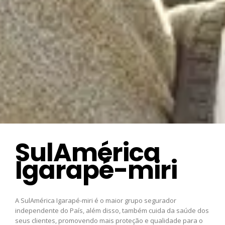
SulAmérica
Igarapé-miri
A SulAmérica Igarapé-miri é o maior grupo segurador
independente do País, além disso, também cuida da saúde dos
seus clientes, promovendo mais proteção e qualidade para o