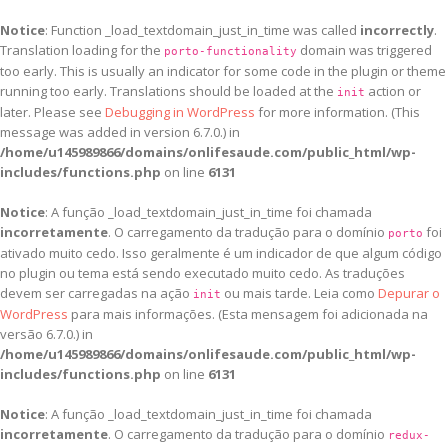
Notice
: Function _load_textdomain_just_in_time was called
incorrectly
.
Translation loading for the
domain was triggered
porto-functionality
too early. This is usually an indicator for some code in the plugin or theme
running too early. Translations should be loaded at the
action or
init
later. Please see
Debugging in WordPress
for more information. (This
message was added in version 6.7.0.) in
/home/u145989866/domains/onlifesaude.com/public_html/wp-
includes/functions.php
on line
6131
Notice
: A função _load_textdomain_just_in_time foi chamada
incorretamente
. O carregamento da tradução para o domínio
foi
porto
ativado muito cedo. Isso geralmente é um indicador de que algum código
no plugin ou tema está sendo executado muito cedo. As traduções
devem ser carregadas na ação
ou mais tarde. Leia como
Depurar o
init
WordPress
para mais informações. (Esta mensagem foi adicionada na
versão 6.7.0.) in
/home/u145989866/domains/onlifesaude.com/public_html/wp-
includes/functions.php
on line
6131
Notice
: A função _load_textdomain_just_in_time foi chamada
incorretamente
. O carregamento da tradução para o domínio
redux-