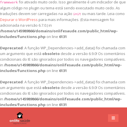
foi ativado muito cedo. Isso geralmente é um indicador de que
framework
algum código no plugin ou tema está sendo executado muito cedo. As
traduções devem ser carregadas na ação
ou mais tarde. Leia como
init
Depurar o WordPress
para mais informações. (Esta mensagem foi
adicionada na versão 6.7.0.) in
/home/u145989866/domains/onlifesaude.com/public_html/wp-
includes/functions.php
on line
6131
Deprecated
: A função WP_Dependencies->add_data() foi chamada com
um argumento que está
obsoleto
desde a versão 6.9.0! Os comentários
condicionais do IE são ignorados por todos os navegadores compatíveis.
in
/home/u145989866/domains/onlifesaude.com/public_html/wp-
includes/functions.php
on line
6131
Deprecated
: A função WP_Dependencies->add_data() foi chamada com
um argumento que está
obsoleto
desde a versão 6.9.0! Os comentários
condicionais do IE são ignorados por todos os navegadores compatíveis.
in
/home/u145989866/domains/onlifesaude.com/public_html/wp-
includes/functions.php
on line
6131