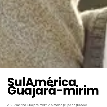
SulAmérica
Guajará-mirim
A SulAmérica Guajará-mirim é o maior grupo segurador