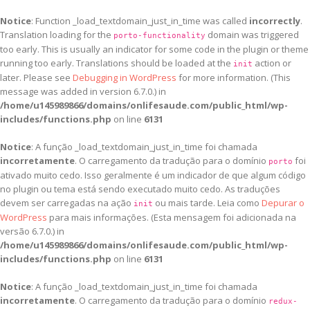
Notice
: Function _load_textdomain_just_in_time was called
incorrectly
.
Translation loading for the
domain was triggered
porto-functionality
too early. This is usually an indicator for some code in the plugin or theme
running too early. Translations should be loaded at the
action or
init
later. Please see
Debugging in WordPress
for more information. (This
message was added in version 6.7.0.) in
/home/u145989866/domains/onlifesaude.com/public_html/wp-
includes/functions.php
on line
6131
Notice
: A função _load_textdomain_just_in_time foi chamada
incorretamente
. O carregamento da tradução para o domínio
foi
porto
ativado muito cedo. Isso geralmente é um indicador de que algum código
no plugin ou tema está sendo executado muito cedo. As traduções
devem ser carregadas na ação
ou mais tarde. Leia como
Depurar o
init
WordPress
para mais informações. (Esta mensagem foi adicionada na
versão 6.7.0.) in
/home/u145989866/domains/onlifesaude.com/public_html/wp-
includes/functions.php
on line
6131
Notice
: A função _load_textdomain_just_in_time foi chamada
incorretamente
. O carregamento da tradução para o domínio
redux-