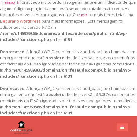
foi ativado muito cedo. Isso geralmente é um indicador de que
framework
algum código no plugin ou tema está sendo executado muito cedo. As
traduções devem ser carregadas na ação
ou mais tarde. Leia como
init
Depurar o WordPress
para mais informações. (Esta mensagem foi
adicionada na versão 6.7.0.) in
/home/u145989866/domains/onlifesaude.com/public_html/wp-
includes/functions.php
on line
6131
Deprecated
: A função WP_Dependencies->add_data() foi chamada com
um argumento que está
obsoleto
desde a versão 6.9.0! Os comentários
condicionais do IE são ignorados por todos os navegadores compatíveis.
in
/home/u145989866/domains/onlifesaude.com/public_html/wp-
includes/functions.php
on line
6131
Deprecated
: A função WP_Dependencies->add_data() foi chamada com
um argumento que está
obsoleto
desde a versão 6.9.0! Os comentários
condicionais do IE são ignorados por todos os navegadores compatíveis.
in
/home/u145989866/domains/onlifesaude.com/public_html/wp-
includes/functions.php
on line
6131