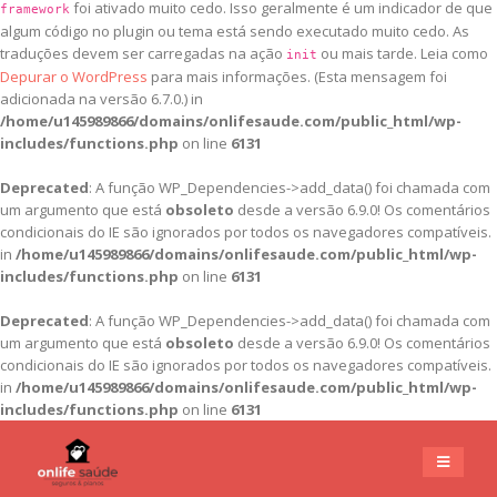
foi ativado muito cedo. Isso geralmente é um indicador de que
framework
algum código no plugin ou tema está sendo executado muito cedo. As
traduções devem ser carregadas na ação
ou mais tarde. Leia como
init
Depurar o WordPress
para mais informações. (Esta mensagem foi
adicionada na versão 6.7.0.) in
/home/u145989866/domains/onlifesaude.com/public_html/wp-
includes/functions.php
on line
6131
Deprecated
: A função WP_Dependencies->add_data() foi chamada com
um argumento que está
obsoleto
desde a versão 6.9.0! Os comentários
condicionais do IE são ignorados por todos os navegadores compatíveis.
in
/home/u145989866/domains/onlifesaude.com/public_html/wp-
includes/functions.php
on line
6131
Deprecated
: A função WP_Dependencies->add_data() foi chamada com
um argumento que está
obsoleto
desde a versão 6.9.0! Os comentários
condicionais do IE são ignorados por todos os navegadores compatíveis.
in
/home/u145989866/domains/onlifesaude.com/public_html/wp-
includes/functions.php
on line
6131