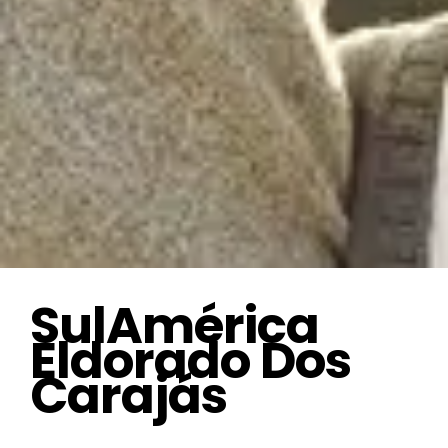
SulAmérica
Eldorado Dos
Carajás