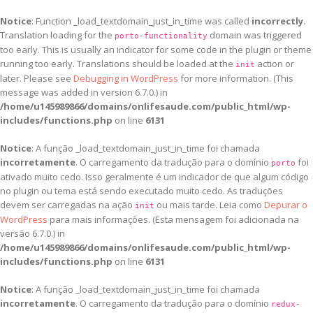
Notice
: Function _load_textdomain_just_in_time was called
incorrectly
.
Translation loading for the
domain was triggered
porto-functionality
too early. This is usually an indicator for some code in the plugin or theme
running too early. Translations should be loaded at the
action or
init
later. Please see
Debugging in WordPress
for more information. (This
message was added in version 6.7.0.) in
/home/u145989866/domains/onlifesaude.com/public_html/wp-
includes/functions.php
on line
6131
Notice
: A função _load_textdomain_just_in_time foi chamada
incorretamente
. O carregamento da tradução para o domínio
foi
porto
ativado muito cedo. Isso geralmente é um indicador de que algum código
no plugin ou tema está sendo executado muito cedo. As traduções
devem ser carregadas na ação
ou mais tarde. Leia como
Depurar o
init
WordPress
para mais informações. (Esta mensagem foi adicionada na
versão 6.7.0.) in
/home/u145989866/domains/onlifesaude.com/public_html/wp-
includes/functions.php
on line
6131
Notice
: A função _load_textdomain_just_in_time foi chamada
incorretamente
. O carregamento da tradução para o domínio
redux-