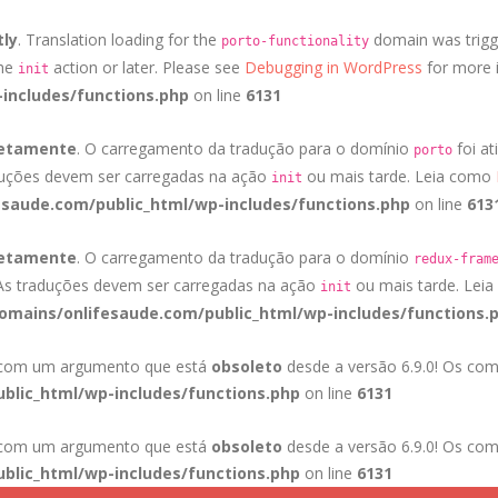
tly
. Translation loading for the
domain was trigge
porto-functionality
the
action or later. Please see
Debugging in WordPress
for more i
init
includes/functions.php
on line
6131
retamente
. O carregamento da tradução para o domínio
foi at
porto
duções devem ser carregadas na ação
ou mais tarde. Leia como
init
saude.com/public_html/wp-includes/functions.php
on line
613
retamente
. O carregamento da tradução para o domínio
redux-fram
 As traduções devem ser carregadas na ação
ou mais tarde. Lei
init
mains/onlifesaude.com/public_html/wp-includes/functions.
a com um argumento que está
obsoleto
desde a versão 6.9.0! Os com
blic_html/wp-includes/functions.php
on line
6131
a com um argumento que está
obsoleto
desde a versão 6.9.0! Os com
blic_html/wp-includes/functions.php
on line
6131