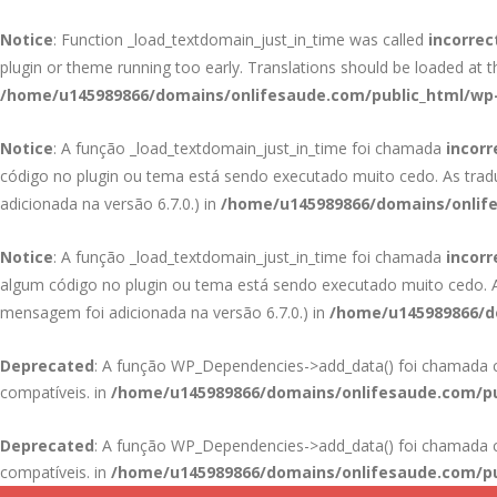
Notice
: Function _load_textdomain_just_in_time was called
incorrec
plugin or theme running too early. Translations should be loaded at 
/home/u145989866/domains/onlifesaude.com/public_html/wp-
Notice
: A função _load_textdomain_just_in_time foi chamada
incor
código no plugin ou tema está sendo executado muito cedo. As tra
adicionada na versão 6.7.0.) in
/home/u145989866/domains/onlife
Notice
: A função _load_textdomain_just_in_time foi chamada
incor
algum código no plugin ou tema está sendo executado muito cedo.
mensagem foi adicionada na versão 6.7.0.) in
/home/u145989866/do
Deprecated
: A função WP_Dependencies->add_data() foi chamad
compatíveis. in
/home/u145989866/domains/onlifesaude.com/pu
Deprecated
: A função WP_Dependencies->add_data() foi chamad
compatíveis. in
/home/u145989866/domains/onlifesaude.com/pu