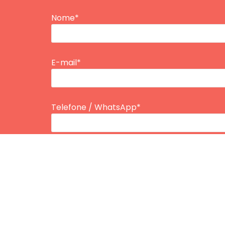
Nome*
E-mail*
Telefone / WhatsApp*
Tipo de Plano
Inserir Idade*