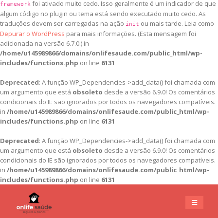
foi ativado muito cedo. Isso geralmente é um indicador de que
framework
algum código no plugin ou tema está sendo executado muito cedo. As
traduções devem ser carregadas na ação
ou mais tarde. Leia como
init
Depurar o WordPress
para mais informações. (Esta mensagem foi
adicionada na versão 6.7.0.) in
/home/u145989866/domains/onlifesaude.com/public_html/wp-
includes/functions.php
on line
6131
Deprecated
: A função WP_Dependencies->add_data() foi chamada com
um argumento que está
obsoleto
desde a versão 6.9.0! Os comentários
condicionais do IE são ignorados por todos os navegadores compatíveis.
in
/home/u145989866/domains/onlifesaude.com/public_html/wp-
includes/functions.php
on line
6131
Deprecated
: A função WP_Dependencies->add_data() foi chamada com
um argumento que está
obsoleto
desde a versão 6.9.0! Os comentários
condicionais do IE são ignorados por todos os navegadores compatíveis.
in
/home/u145989866/domains/onlifesaude.com/public_html/wp-
includes/functions.php
on line
6131