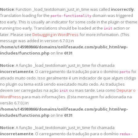
Notice
: Function _load_textdomain_just_in_time was called
incorrectly
.
Translation loading for the
domain was triggered
porto-functionality
too early. This is usually an indicator for some code in the plugin or theme
running too early. Translations should be loaded at the
action or
init
later. Please see
Debugging in WordPress
for more information. (This
message was added in version 6.7.0.) in
/home/u145989866/domains/onlifesaude.com/public_html/wp-
includes/functions.php
on line
6131
Notice
: A função _load_textdomain_just_in_time foi chamada
incorretamente
. O carregamento da tradução para o domínio
foi
porto
ativado muito cedo. Isso geralmente é um indicador de que algum código
no plugin ou tema está sendo executado muito cedo. As traduções
devem ser carregadas na ação
ou mais tarde. Leia como
Depurar o
init
WordPress
para mais informações. (Esta mensagem foi adicionada na
versão 6.7.0.) in
/home/u145989866/domains/onlifesaude.com/public_html/wp-
includes/functions.php
on line
6131
Notice
: A função _load_textdomain_just_in_time foi chamada
incorretamente
. O carregamento da tradução para o domínio
redux-