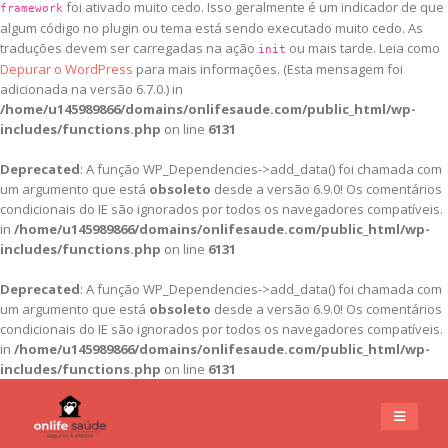
foi ativado muito cedo. Isso geralmente é um indicador de que
framework
algum código no plugin ou tema está sendo executado muito cedo. As
traduções devem ser carregadas na ação
ou mais tarde. Leia como
init
Depurar o WordPress
para mais informações. (Esta mensagem foi
adicionada na versão 6.7.0.) in
/home/u145989866/domains/onlifesaude.com/public_html/wp-
includes/functions.php
on line
6131
Deprecated
: A função WP_Dependencies->add_data() foi chamada com
um argumento que está
obsoleto
desde a versão 6.9.0! Os comentários
condicionais do IE são ignorados por todos os navegadores compatíveis.
in
/home/u145989866/domains/onlifesaude.com/public_html/wp-
includes/functions.php
on line
6131
Deprecated
: A função WP_Dependencies->add_data() foi chamada com
um argumento que está
obsoleto
desde a versão 6.9.0! Os comentários
condicionais do IE são ignorados por todos os navegadores compatíveis.
in
/home/u145989866/domains/onlifesaude.com/public_html/wp-
includes/functions.php
on line
6131