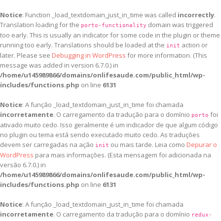
Notice
: Function _load_textdomain_just_in_time was called
incorrectly
.
Translation loading for the
domain was triggered
porto-functionality
too early. This is usually an indicator for some code in the plugin or theme
running too early. Translations should be loaded at the
action or
init
later. Please see
Debugging in WordPress
for more information. (This
message was added in version 6.7.0.) in
/home/u145989866/domains/onlifesaude.com/public_html/wp-
includes/functions.php
on line
6131
Notice
: A função _load_textdomain_just_in_time foi chamada
incorretamente
. O carregamento da tradução para o domínio
foi
porto
ativado muito cedo. Isso geralmente é um indicador de que algum código
no plugin ou tema está sendo executado muito cedo. As traduções
devem ser carregadas na ação
ou mais tarde. Leia como
Depurar o
init
WordPress
para mais informações. (Esta mensagem foi adicionada na
versão 6.7.0.) in
/home/u145989866/domains/onlifesaude.com/public_html/wp-
includes/functions.php
on line
6131
Notice
: A função _load_textdomain_just_in_time foi chamada
incorretamente
. O carregamento da tradução para o domínio
redux-