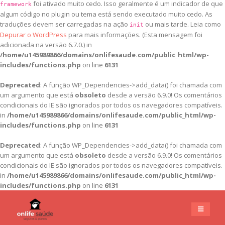
foi ativado muito cedo. Isso geralmente é um indicador de que
framework
algum código no plugin ou tema está sendo executado muito cedo. As
traduções devem ser carregadas na ação
ou mais tarde. Leia como
init
Depurar o WordPress
para mais informações. (Esta mensagem foi
adicionada na versão 6.7.0.) in
/home/u145989866/domains/onlifesaude.com/public_html/wp-
includes/functions.php
on line
6131
Deprecated
: A função WP_Dependencies->add_data() foi chamada com
um argumento que está
obsoleto
desde a versão 6.9.0! Os comentários
condicionais do IE são ignorados por todos os navegadores compatíveis.
in
/home/u145989866/domains/onlifesaude.com/public_html/wp-
includes/functions.php
on line
6131
Deprecated
: A função WP_Dependencies->add_data() foi chamada com
um argumento que está
obsoleto
desde a versão 6.9.0! Os comentários
condicionais do IE são ignorados por todos os navegadores compatíveis.
in
/home/u145989866/domains/onlifesaude.com/public_html/wp-
includes/functions.php
on line
6131