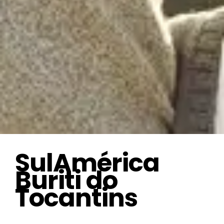
SulAmérica
Buriti do
Tocantins