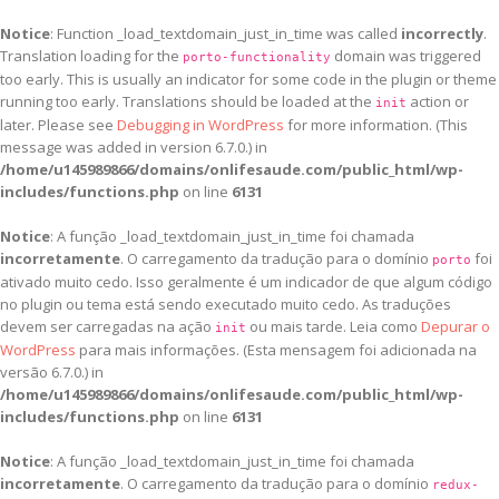
Notice
: Function _load_textdomain_just_in_time was called
incorrectly
.
Translation loading for the
domain was triggered
porto-functionality
too early. This is usually an indicator for some code in the plugin or theme
running too early. Translations should be loaded at the
action or
init
later. Please see
Debugging in WordPress
for more information. (This
message was added in version 6.7.0.) in
/home/u145989866/domains/onlifesaude.com/public_html/wp-
includes/functions.php
on line
6131
Notice
: A função _load_textdomain_just_in_time foi chamada
incorretamente
. O carregamento da tradução para o domínio
foi
porto
ativado muito cedo. Isso geralmente é um indicador de que algum código
no plugin ou tema está sendo executado muito cedo. As traduções
devem ser carregadas na ação
ou mais tarde. Leia como
Depurar o
init
WordPress
para mais informações. (Esta mensagem foi adicionada na
versão 6.7.0.) in
/home/u145989866/domains/onlifesaude.com/public_html/wp-
includes/functions.php
on line
6131
Notice
: A função _load_textdomain_just_in_time foi chamada
incorretamente
. O carregamento da tradução para o domínio
redux-