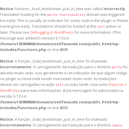
Notice
: Function _load_textdomain_just_in_time was called
incorrectly
.
Translation loading for the
domain was triggered
porto-functionality
too early. This is usually an indicator for some code in the plugin or theme
running too early. Translations should be loaded at the
action or
init
later. Please see
Debugging in WordPress
for more information. (This
message was added in version 6.7.0.) in
/home/u145989866/domains/onlifesaude.com/public_html/wp-
includes/functions.php
on line
6131
Notice
: A função _load_textdomain_just_in_time foi chamada
incorretamente
. O carregamento da tradução para o domínio
foi
porto
ativado muito cedo. Isso geralmente é um indicador de que algum código
no plugin ou tema está sendo executado muito cedo. As traduções
devem ser carregadas na ação
ou mais tarde. Leia como
Depurar o
init
WordPress
para mais informações. (Esta mensagem foi adicionada na
versão 6.7.0.) in
/home/u145989866/domains/onlifesaude.com/public_html/wp-
includes/functions.php
on line
6131
Notice
: A função _load_textdomain_just_in_time foi chamada
incorretamente
. O carregamento da tradução para o domínio
redux-