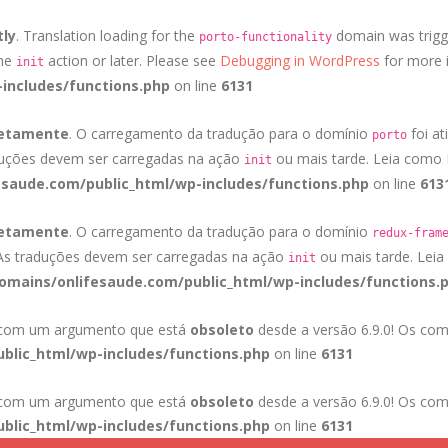
tly
. Translation loading for the
domain was trigge
porto-functionality
the
action or later. Please see
Debugging in WordPress
for more i
init
includes/functions.php
on line
6131
retamente
. O carregamento da tradução para o domínio
foi at
porto
duções devem ser carregadas na ação
ou mais tarde. Leia como
init
saude.com/public_html/wp-includes/functions.php
on line
613
retamente
. O carregamento da tradução para o domínio
redux-fram
 As traduções devem ser carregadas na ação
ou mais tarde. Lei
init
mains/onlifesaude.com/public_html/wp-includes/functions.
a com um argumento que está
obsoleto
desde a versão 6.9.0! Os com
blic_html/wp-includes/functions.php
on line
6131
a com um argumento que está
obsoleto
desde a versão 6.9.0! Os com
blic_html/wp-includes/functions.php
on line
6131