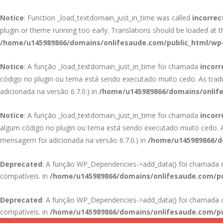
Notice
: Function _load_textdomain_just_in_time was called
incorrec
plugin or theme running too early. Translations should be loaded at 
/home/u145989866/domains/onlifesaude.com/public_html/wp-
Notice
: A função _load_textdomain_just_in_time foi chamada
incor
código no plugin ou tema está sendo executado muito cedo. As tra
adicionada na versão 6.7.0.) in
/home/u145989866/domains/onlife
Notice
: A função _load_textdomain_just_in_time foi chamada
incor
algum código no plugin ou tema está sendo executado muito cedo.
mensagem foi adicionada na versão 6.7.0.) in
/home/u145989866/do
Deprecated
: A função WP_Dependencies->add_data() foi chamad
compatíveis. in
/home/u145989866/domains/onlifesaude.com/pu
Deprecated
: A função WP_Dependencies->add_data() foi chamad
compatíveis. in
/home/u145989866/domains/onlifesaude.com/pu