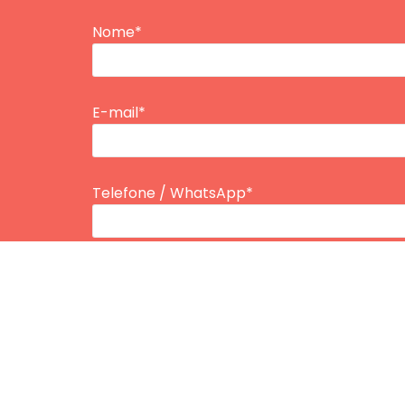
Nome*
E-mail*
Telefone / WhatsApp*
Tipo de Plano
Inserir Idade*