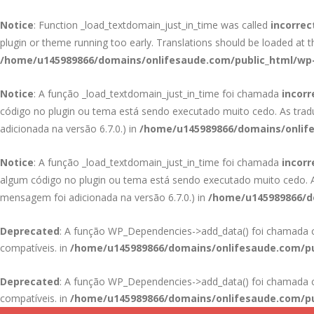
Notice
: Function _load_textdomain_just_in_time was called
incorrec
plugin or theme running too early. Translations should be loaded at 
/home/u145989866/domains/onlifesaude.com/public_html/wp-
Notice
: A função _load_textdomain_just_in_time foi chamada
incor
código no plugin ou tema está sendo executado muito cedo. As tra
adicionada na versão 6.7.0.) in
/home/u145989866/domains/onlife
Notice
: A função _load_textdomain_just_in_time foi chamada
incor
algum código no plugin ou tema está sendo executado muito cedo.
mensagem foi adicionada na versão 6.7.0.) in
/home/u145989866/do
Deprecated
: A função WP_Dependencies->add_data() foi chamad
compatíveis. in
/home/u145989866/domains/onlifesaude.com/pu
Deprecated
: A função WP_Dependencies->add_data() foi chamad
compatíveis. in
/home/u145989866/domains/onlifesaude.com/pu