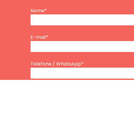
Nome*
E-mail*
Telefone / WhatsApp*
Tipo de Plano
Inserir Idade*