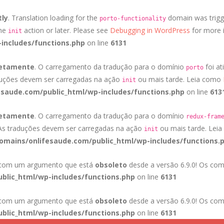
tly
. Translation loading for the
domain was trigge
porto-functionality
the
action or later. Please see
Debugging in WordPress
for more i
init
includes/functions.php
on line
6131
retamente
. O carregamento da tradução para o domínio
foi at
porto
duções devem ser carregadas na ação
ou mais tarde. Leia como
init
saude.com/public_html/wp-includes/functions.php
on line
613
retamente
. O carregamento da tradução para o domínio
redux-fram
 As traduções devem ser carregadas na ação
ou mais tarde. Lei
init
mains/onlifesaude.com/public_html/wp-includes/functions.
a com um argumento que está
obsoleto
desde a versão 6.9.0! Os com
blic_html/wp-includes/functions.php
on line
6131
a com um argumento que está
obsoleto
desde a versão 6.9.0! Os com
blic_html/wp-includes/functions.php
on line
6131