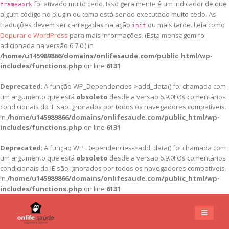
foi ativado muito cedo. Isso geralmente é um indicador de que
framework
algum código no plugin ou tema está sendo executado muito cedo. As
traduções devem ser carregadas na ação
ou mais tarde. Leia como
init
Depurar o WordPress
para mais informações. (Esta mensagem foi
adicionada na versão 6.7.0.) in
/home/u145989866/domains/onlifesaude.com/public_html/wp-
includes/functions.php
on line
6131
Deprecated
: A função WP_Dependencies->add_data() foi chamada com
um argumento que está
obsoleto
desde a versão 6.9.0! Os comentários
condicionais do IE são ignorados por todos os navegadores compatíveis.
in
/home/u145989866/domains/onlifesaude.com/public_html/wp-
includes/functions.php
on line
6131
Deprecated
: A função WP_Dependencies->add_data() foi chamada com
um argumento que está
obsoleto
desde a versão 6.9.0! Os comentários
condicionais do IE são ignorados por todos os navegadores compatíveis.
in
/home/u145989866/domains/onlifesaude.com/public_html/wp-
includes/functions.php
on line
6131