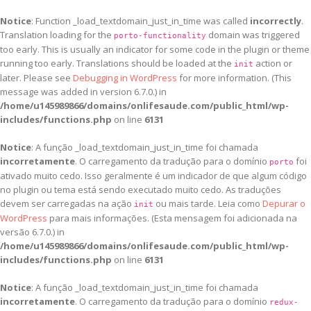
Notice
: Function _load_textdomain_just_in_time was called
incorrectly
.
Translation loading for the
domain was triggered
porto-functionality
too early. This is usually an indicator for some code in the plugin or theme
running too early. Translations should be loaded at the
action or
init
later. Please see
Debugging in WordPress
for more information. (This
message was added in version 6.7.0.) in
/home/u145989866/domains/onlifesaude.com/public_html/wp-
includes/functions.php
on line
6131
Notice
: A função _load_textdomain_just_in_time foi chamada
incorretamente
. O carregamento da tradução para o domínio
foi
porto
ativado muito cedo. Isso geralmente é um indicador de que algum código
no plugin ou tema está sendo executado muito cedo. As traduções
devem ser carregadas na ação
ou mais tarde. Leia como
Depurar o
init
WordPress
para mais informações. (Esta mensagem foi adicionada na
versão 6.7.0.) in
/home/u145989866/domains/onlifesaude.com/public_html/wp-
includes/functions.php
on line
6131
Notice
: A função _load_textdomain_just_in_time foi chamada
incorretamente
. O carregamento da tradução para o domínio
redux-