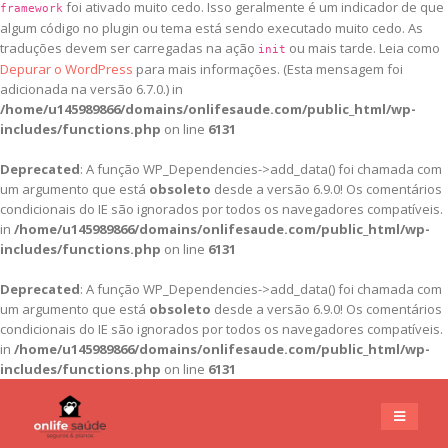
foi ativado muito cedo. Isso geralmente é um indicador de que
framework
algum código no plugin ou tema está sendo executado muito cedo. As
traduções devem ser carregadas na ação
ou mais tarde. Leia como
init
Depurar o WordPress
para mais informações. (Esta mensagem foi
adicionada na versão 6.7.0.) in
/home/u145989866/domains/onlifesaude.com/public_html/wp-
includes/functions.php
on line
6131
Deprecated
: A função WP_Dependencies->add_data() foi chamada com
um argumento que está
obsoleto
desde a versão 6.9.0! Os comentários
condicionais do IE são ignorados por todos os navegadores compatíveis.
in
/home/u145989866/domains/onlifesaude.com/public_html/wp-
includes/functions.php
on line
6131
Deprecated
: A função WP_Dependencies->add_data() foi chamada com
um argumento que está
obsoleto
desde a versão 6.9.0! Os comentários
condicionais do IE são ignorados por todos os navegadores compatíveis.
in
/home/u145989866/domains/onlifesaude.com/public_html/wp-
includes/functions.php
on line
6131