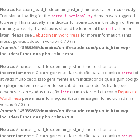
Notice
: Function _load_textdomain_just_in_time was called
incorrectly
.
Translation loading for the
domain was triggered
porto-functionality
too early. This is usually an indicator for some code in the plugin or theme
running too early. Translations should be loaded at the
action or
init
later. Please see
Debugging in WordPress
for more information. (This
message was added in version 6.7.0.) in
/home/u145989866/domains/onlifesaude.com/public_html/wp-
includes/functions.php
on line
6131
Notice
: A função _load_textdomain_just_in_time foi chamada
incorretamente
. O carregamento da tradução para o domínio
foi
porto
ativado muito cedo. Isso geralmente é um indicador de que algum código
no plugin ou tema está sendo executado muito cedo. As traduções
devem ser carregadas na ação
ou mais tarde. Leia como
Depurar o
init
WordPress
para mais informações. (Esta mensagem foi adicionada na
versão 6.7.0.) in
/home/u145989866/domains/onlifesaude.com/public_html/wp-
includes/functions.php
on line
6131
Notice
: A função _load_textdomain_just_in_time foi chamada
incorretamente
. O carregamento da tradução para o domínio
redux-