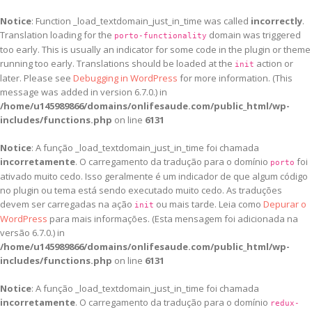
Notice
: Function _load_textdomain_just_in_time was called
incorrectly
.
Translation loading for the
domain was triggered
porto-functionality
too early. This is usually an indicator for some code in the plugin or theme
running too early. Translations should be loaded at the
action or
init
later. Please see
Debugging in WordPress
for more information. (This
message was added in version 6.7.0.) in
/home/u145989866/domains/onlifesaude.com/public_html/wp-
includes/functions.php
on line
6131
Notice
: A função _load_textdomain_just_in_time foi chamada
incorretamente
. O carregamento da tradução para o domínio
foi
porto
ativado muito cedo. Isso geralmente é um indicador de que algum código
no plugin ou tema está sendo executado muito cedo. As traduções
devem ser carregadas na ação
ou mais tarde. Leia como
Depurar o
init
WordPress
para mais informações. (Esta mensagem foi adicionada na
versão 6.7.0.) in
/home/u145989866/domains/onlifesaude.com/public_html/wp-
includes/functions.php
on line
6131
Notice
: A função _load_textdomain_just_in_time foi chamada
incorretamente
. O carregamento da tradução para o domínio
redux-