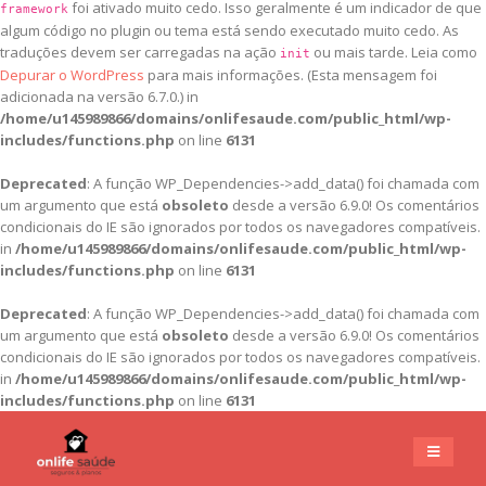
foi ativado muito cedo. Isso geralmente é um indicador de que
framework
algum código no plugin ou tema está sendo executado muito cedo. As
traduções devem ser carregadas na ação
ou mais tarde. Leia como
init
Depurar o WordPress
para mais informações. (Esta mensagem foi
adicionada na versão 6.7.0.) in
/home/u145989866/domains/onlifesaude.com/public_html/wp-
includes/functions.php
on line
6131
Deprecated
: A função WP_Dependencies->add_data() foi chamada com
um argumento que está
obsoleto
desde a versão 6.9.0! Os comentários
condicionais do IE são ignorados por todos os navegadores compatíveis.
in
/home/u145989866/domains/onlifesaude.com/public_html/wp-
includes/functions.php
on line
6131
Deprecated
: A função WP_Dependencies->add_data() foi chamada com
um argumento que está
obsoleto
desde a versão 6.9.0! Os comentários
condicionais do IE são ignorados por todos os navegadores compatíveis.
in
/home/u145989866/domains/onlifesaude.com/public_html/wp-
includes/functions.php
on line
6131