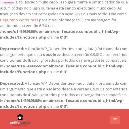
foi ativado muito cedo. Isso geralmente é um indicador de que
framework
algum código no plugin ou tema está sendo executado muito cedo. As
traduções devem ser carregadas na ação
ou mais tarde. Leia como
init
Depurar o WordPress
para mais informações. (Esta mensagem foi
adicionada na versão 6.7.0.) in
/home/u145989866/domains/onlifesaude.com/public_html/wp-
includes/functions.php
on line
6131
Deprecated
: A função WP_Dependencies->add_data() foi chamada com
um argumento que está
obsoleto
desde a versão 6.9.0! Os comentários
condicionais do IE são ignorados por todos os navegadores compatíveis.
in
/home/u145989866/domains/onlifesaude.com/public_html/wp-
includes/functions.php
on line
6131
Deprecated
: A função WP_Dependencies->add_data() foi chamada com
um argumento que está
obsoleto
desde a versão 6.9.0! Os comentários
condicionais do IE são ignorados por todos os navegadores compatíveis.
in
/home/u145989866/domains/onlifesaude.com/public_html/wp-
includes/functions.php
on line
6131