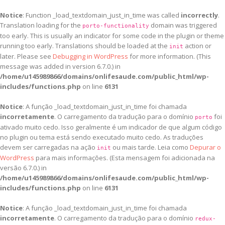
Notice
: Function _load_textdomain_just_in_time was called
incorrectly
.
Translation loading for the
domain was triggered
porto-functionality
too early. This is usually an indicator for some code in the plugin or theme
running too early. Translations should be loaded at the
action or
init
later. Please see
Debugging in WordPress
for more information. (This
message was added in version 6.7.0.) in
/home/u145989866/domains/onlifesaude.com/public_html/wp-
includes/functions.php
on line
6131
Notice
: A função _load_textdomain_just_in_time foi chamada
incorretamente
. O carregamento da tradução para o domínio
foi
porto
ativado muito cedo. Isso geralmente é um indicador de que algum código
no plugin ou tema está sendo executado muito cedo. As traduções
devem ser carregadas na ação
ou mais tarde. Leia como
Depurar o
init
WordPress
para mais informações. (Esta mensagem foi adicionada na
versão 6.7.0.) in
/home/u145989866/domains/onlifesaude.com/public_html/wp-
includes/functions.php
on line
6131
Notice
: A função _load_textdomain_just_in_time foi chamada
incorretamente
. O carregamento da tradução para o domínio
redux-